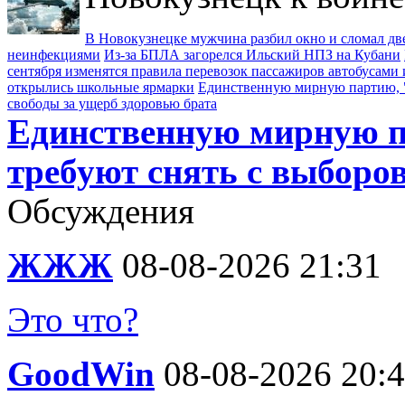
В Новокузнецке мужчина разбил окно и сломал д
неинфекциями
Из-за БПЛА загорелся Ильский НПЗ на Кубани
сентября изменятся правила перевозок пассажиров автобусами 
открылись школьные ярмарки
Единственную мирную партию, "
свободы за ущерб здоровью брата
Единственную мирную п
требуют снять с выборо
Обсуждения
ЖЖЖ
08-08-2026 21:31
Это что?
GoodWin
08-08-2026 20: