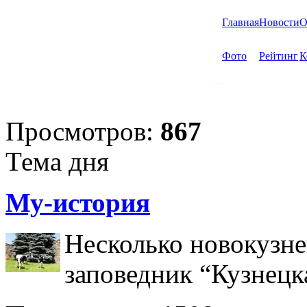
Главная
Новости
О
Фото
Рейтинг
К
Просмотров:
867
Тема дня
Му-история
Несколько новокузне
заповедник “Кузнецк