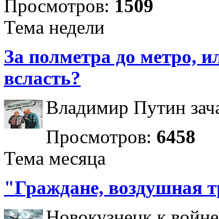
Просмотров:
1509
Тема недели
За полметра до метро, ил
всласть?
Владимир Путин зача
Просмотров:
6458
Тема месяца
"Граждане, воздушная т
Новокузнецк к войне 