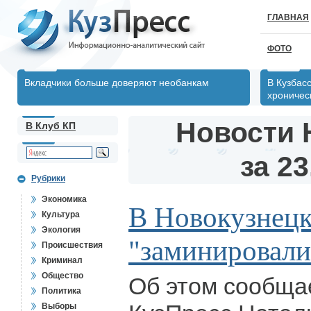
ГЛАВНАЯ
ФОТО
Вкладчики больше доверяют необанкам
В Кузбас
хрониче
Новости 
В Клуб КП
за 23
Рубрики
Экономика
В Новокузнецк
Культура
Экология
"заминировали
Происшествия
Криминал
Общество
Об этом сообщае
Политика
Выборы