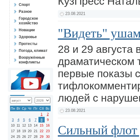
КузПресс Натал
Спорт
Разное
23.08.2021
Городское
хозяйство
"Видеть" уша
Новации
Здоровье
Протесты
28 и 29 августа
Погода, климат
Вооружённые
драматическом 
конфликты
первые показы с
тифлокомменти
людей с наруше
Пн
Вт
Ср
Чт
Пт
Сб
Вс
23.08.2021
1
2
3
4
5
6
7
8
9
Сильный флот 
10
11
12
13
14
15
16
17
18
19
20
21
22
23
24
25
26
27
28
29
30