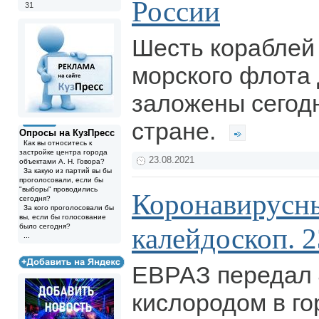
России
31
Шесть кораблей
морского флота
заложены сегод
стране.
Опросы на КузПресс
Как вы относитесь к
застройке центра города
23.08.2021
объектами А. Н. Говора?
За какую из партий вы бы
проголосовали, если бы
"выборы" проводились
Коронавирусн
сегодня?
За кого проголосовали бы
вы, если бы голосование
было сегодня?
калейдоскоп. 2
...
ЕВРАЗ передал 
кислородом в г