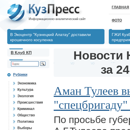
ГЛАВНАЯ
ФОТО
В Экоцентр "Кузнецкий Алатау" доставили
ГЖИ Кузб
крошечного косуленка
предпри
Новости 
В Клуб КП
за 24
Рубрики
Экономика
Аман Тулеев в
Культура
Экология
"спецбригаду"
Происшествия
Криминал
Общество
По просьбе губ
Политика
Выборы