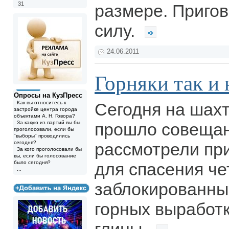
31
размере. Пригов
силу.
24.06.2011
Горняки так и
Опросы на КузПресс
Как вы относитесь к
Сегодня на шахт
застройке центра города
объектами А. Н. Говора?
За какую из партий вы бы
прошло совещан
проголосовали, если бы
"выборы" проводились
сегодня?
рассмотрели п
За кого проголосовали бы
вы, если бы голосование
было сегодня?
для спасения че
...
заблокированны
горных выработ