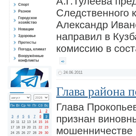
А.Г.Тулеева пре
Спорт
Следственного 
Разное
Городское
Александр Иван
хозяйство
Новации
направил в Куз
Здоровье
Протесты
комиссию в сост
Погода, климат
Вооружённые
конфликты
24.06.2011
Глава района 
Глава Прокопье
Пн
Вт
Ср
Чт
Пт
Сб
Вс
1
2
признан виновн
3
4
5
6
7
8
9
10
11
12
13
14
15
16
мошенничестве 
17
18
19
20
21
22
23
24
25
26
27
28
29
30