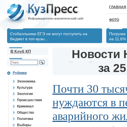
ГЛАВНАЯ
ФОТО
Стобалльники ЕГЭ не могут поступить на
Погрузка
бюджет в топ-вузы...
на 11,6%
Новости 
В Клуб КП
за 25
Рубрики
Экономика
Почти 30 тыся
Культура
Экология
нуждаются в п
Происшествия
Криминал
аварийного жи
Общество
Политика
Выборы