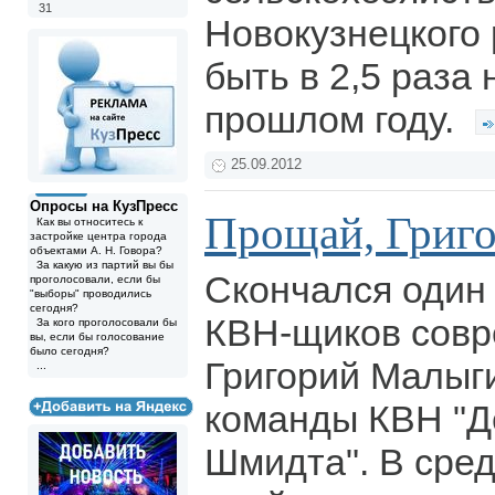
31
Новокузнецкого
быть в 2,5 раза 
прошлом году.
25.09.2012
Опросы на КузПресс
Прощай, Григ
Как вы относитесь к
застройке центра города
объектами А. Н. Говора?
За какую из партий вы бы
Скончался один 
проголосовали, если бы
"выборы" проводились
сегодня?
КВН-щиков совр
За кого проголосовали бы
вы, если бы голосование
было сегодня?
Григорий Малыги
...
команды КВН "Д
Шмидта". В сред