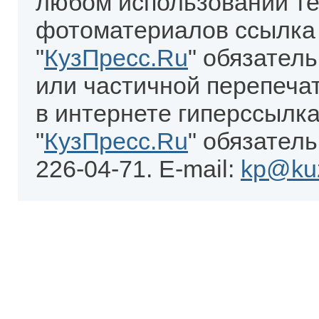
любом использовании те
фотоматериалов ссылка
"
КузПресс.Ru
" обязател
или частичной перепеча
в интернете гиперссылка
"
КузПресс.Ru
" обязатель
226-04-71. E-mail:
kp@kuz