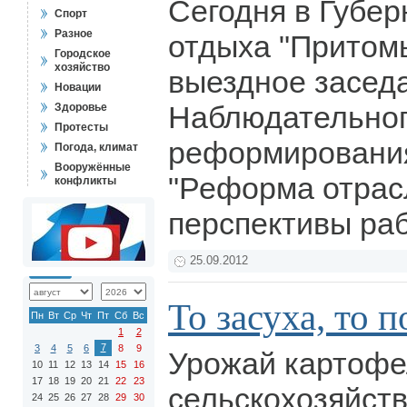
Сегодня в Губер
Спорт
Разное
отдыха "Притом
Городское
хозяйство
выездное засед
Новации
Наблюдательног
Здоровье
Протесты
реформировани
Погода, климат
Вооружённые
"Реформа отрасл
конфликты
перспективы ра
25.09.2012
То засуха, то п
Пн
Вт
Ср
Чт
Пт
Сб
Вс
1
2
7
3
4
5
6
8
9
Урожай картофе
10
11
12
13
14
15
16
17
18
19
20
21
22
23
сельскохозяйств
24
25
26
27
28
29
30