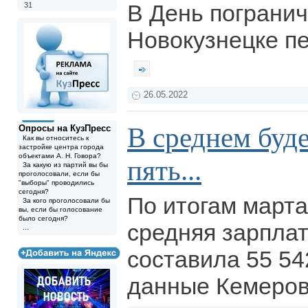
В День погранич
31
Новокузнецке пе
26.05.2022
В среднем буде
Опросы на КузПресс
Как вы относитесь к
застройке центра города
объектами А. Н. Говора?
пять...
За какую из партий вы бы
проголосовали, если бы
"выборы" проводились
сегодня?
По итогам марта
За кого проголосовали бы
вы, если бы голосование
было сегодня?
средняя зарплат
...
составила 55 54
данные Кемеров