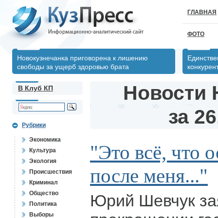
ГЛАВНАЯ
ФОТО
Новокузнечанка приговорена к лишению
Единстве
свободы за ущерб здоровью брата
конкурен
Новости 
В Клуб КП
за 26
Рубрики
Экономика
"Это всё, что 
Культура
Экология
после меня..."
Происшествия
Криминал
Общество
Юрий Шевчук за
Политика
Выборы