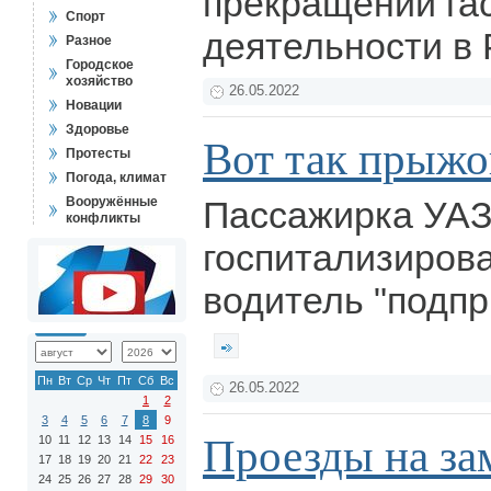
прекращении га
Спорт
деятельности в
Разное
Городское
хозяйство
26.05.2022
Новации
Здоровье
Вот так прыжо
Протесты
Погода, климат
Вооружённые
Пассажирка УАЗ
конфликты
госпитализирова
водитель "подпр
Пн
Вт
Ср
Чт
Пт
Сб
Вс
26.05.2022
1
2
3
4
5
6
7
8
9
Проезды на за
10
11
12
13
14
15
16
17
18
19
20
21
22
23
24
25
26
27
28
29
30