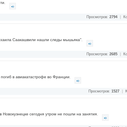
сти.
Просмотров:
2794
|
Ко
Михаила Саакашвили нашли следы мышьяка".
Просмотров:
2685
|
Ко
 погиб в авиакатастрофе во Франции.
Просмотров:
1527
|
К
в Новокузнецке сегодня утром не пошли на занятия.