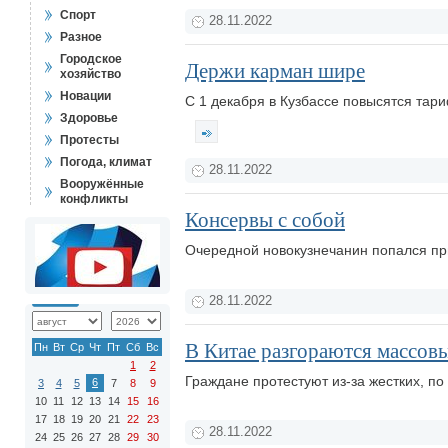
Спорт
28.11.2022
Разное
Городское
Держи карман шире
хозяйство
Новации
С 1 декабря в Кузбассе повысятся тар
Здоровье
Протесты
Погода, климат
28.11.2022
Вооружённые
конфликты
Консервы с собой
Очередной новокузнечанин попался при
28.11.2022
В Китае разгораются массов
Пн
Вт
Ср
Чт
Пт
Сб
Вс
1
2
Граждане протестуют из-за жестких, п
6
3
4
5
7
8
9
10
11
12
13
14
15
16
17
18
19
20
21
22
23
28.11.2022
24
25
26
27
28
29
30