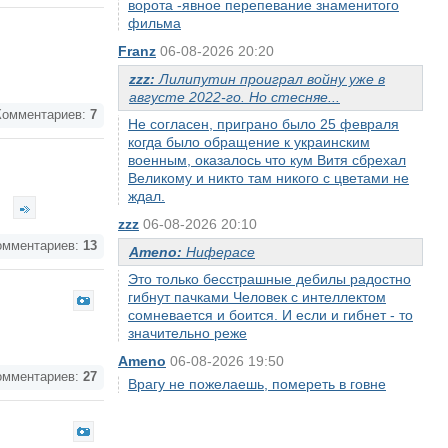
ворота -явное перепевание знаменитого
фильма
Franz
06-08-2026 20:20
zzz:
Лилипутин проиграл войну уже в
августе 2022-го. Но стесняе...
омментариев:
7
Не согласен, приграно было 25 февраля
когда было обращение к украинским
военным, оказалось что кум Витя сбрехал
Великому и никто там никого с цветами не
.
ждал.
zzz
06-08-2026 20:10
мментариев:
13
Ameno:
Ниферасе
Это только бесстрашные дебилы радостно
гибнут пачками Человек с интеллектом
сомневается и боится. И если и гибнет - то
значительно реже
Ameno
06-08-2026 19:50
мментариев:
27
Врагу не пожелаешь, помереть в говне