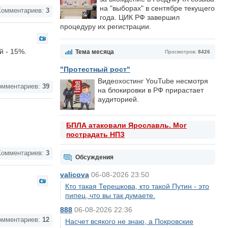
на "выборах" в сентябре текущего
омментариев:
3
года. ЦИК РФ завершил
процедуру их регистрации.
й - 15%.
Тема месяца
Просмотров:
8426
"Протестный рост"
Видеохостинг YouTube несмотря
мментариев:
39
на блокировки в РФ прирастает
аудиторией.
БПЛА атаковали Ярославль. Мог
пострадать НПЗ
омментариев:
3
Обсуждения
valicova
06-08-2026 23:50
Кто такая Терешкова, кто такой Путин - это
пипец, что вы так думаете.
888
06-08-2026 22:36
мментариев:
12
Насчет всякого не знаю, а Покровские