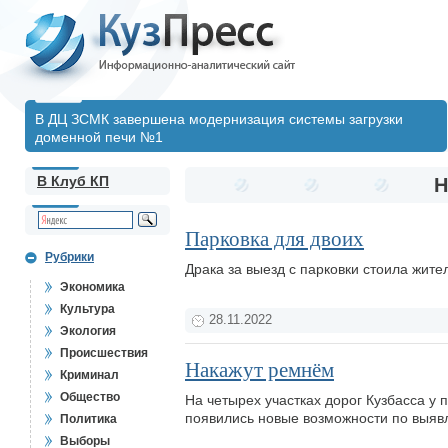
В ДЦ ЗСМК завершена модернизация системы загрузки
доменной печи №1
В Клуб КП
Н
Парковка для двоих
Рубрики
Драка за выезд с парковки стоила жит
Экономика
Культура
28.11.2022
Экология
Происшествия
Накажут ремнём
Криминал
Общество
На четырех участках дорог Кузбасса у
появились новые возможности по выя
Политика
Выборы