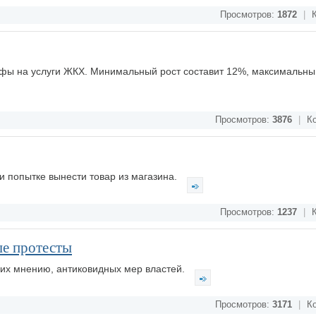
Просмотров:
1872
|
К
ифы на услуги ЖКХ. Минимальный рост составит 12%, максимальны
Просмотров:
3876
|
Ко
 попытке вынести товар из магазина.
Просмотров:
1237
|
К
ые протесты
о их мнению, антиковидных мер властей.
Просмотров:
3171
|
Ко