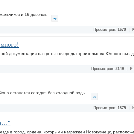
мальчиков и 16 девочек.
Просмотров:
1670
|
К
 много!
тной документации на третью очередь строительства Южного въез
Просмотров:
2149
|
Ко
йона останется сегодня без холодной воды.
Просмотров:
1875
|
К
ся…"
ъезде в город, ордена, которыми награжден Новокузнецк, располож