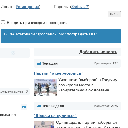
Логин: (
Регистрация
)
Пароль: (
Забыли?
)
Входить при каждом посещении
БПЛА атаковали Ярославль. Мог пострадать НПЗ
Добавить новость
Тема дня
Просмотров:
762
Партии "отжеребились"
Участники "выборов" в Госдуму
разыграли места в
избирательном бюллетене
омментариев:
9
Тема недели
Просмотров:
2976
движения
"Шансы не нулевые"
Одиннадцать партий поборются
за вхождение в Госдуму IX созыва