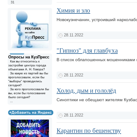
31
Химия и зло
Новокузнечанин, устроивший нарколабо
28.11.2022
"Гипноз" для главбуха
Опросы на КузПресс
В список облапошенных мошенниками г
Как вы относитесь к
застройке центра города
объектами А. Н. Говора?
За какую из партий вы бы
28.11.2022
проголосовали, если бы
"выборы" проводились
сегодня?
Холод, дым и гололёд
За кого проголосовали бы
вы, если бы голосование
было сегодня?
Синоптики не обещают жителям Кузбас
...
28.11.2022
Карантин по бешенству