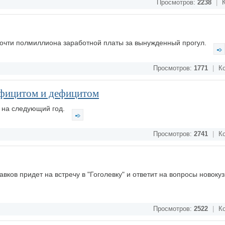
Просмотров:
2238
|
К
почти полмиллиона заработной платы за вынужденный прогул.
Просмотров:
1771
|
Ко
рофицитом и дефицитом
а на следующий год.
Просмотров:
2741
|
Ко
ков придет на встречу в "Гоголевку" и ответит на вопросы новоку
Просмотров:
2522
|
Ко