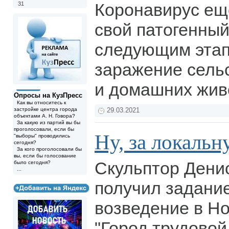
Коронавирус ещ
31
свой патогенный
следующим этап
заражение сель
и домашних жив
Опросы на КузПресс
Как вы относитесь к
застройке центра города
29.03.2021
объектами А. Н. Говора?
За какую из партий вы бы
проголосовали, если бы
Ну, за локальн
"выборы" проводились
сегодня?
За кого проголосовали бы
вы, если бы голосование
Скульптор Дени
было сегодня?
...
получил задание
возведение в Н
"Город трудовой