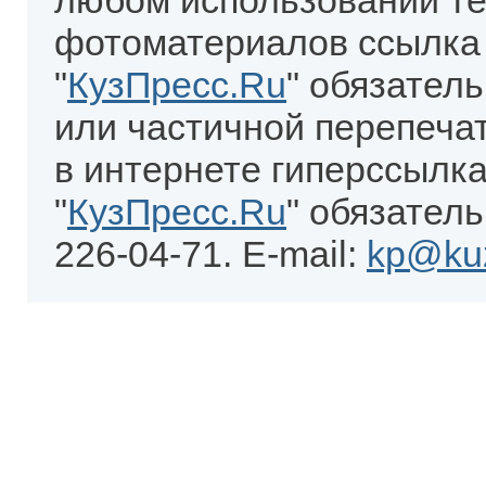
любом использовании те
фотоматериалов ссылка
"
КузПресс.Ru
" обязател
или частичной перепеча
в интернете гиперссылка
"
КузПресс.Ru
" обязатель
226-04-71. E-mail:
kp@kuz