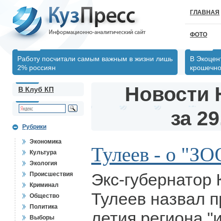
ГЛАВНАЯ
ФОТО
Работу посчитали самым важным в жизни лишь
В Экоцен
2% россиян
крошечно
Новости 
В Клуб КП
за 29
Рубрики
Экономика
Тулеев - о "
Культура
Экология
Экс-губернатор 
Происшествия
Криминал
Тулеев назвал п
Общество
Политика
летия региона 
Выборы