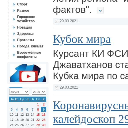
Спорт
фактов".
Разное
Городское
хозяйство
29.03.2021
Новации
Здоровье
Кубок мира
Протесты
Погода, климат
Курсант КИ ФС
Вооружённые
конфликты
Джаватханов ст
Кубка мира по 
29.03.2021
Пн
Вт
Ср
Чт
Пт
Сб
Вс
Коронавирусн
1
2
3
4
5
6
7
8
9
калейдоскоп 2
10
11
12
13
14
15
16
17
18
19
20
21
22
23
24
25
26
27
28
29
30