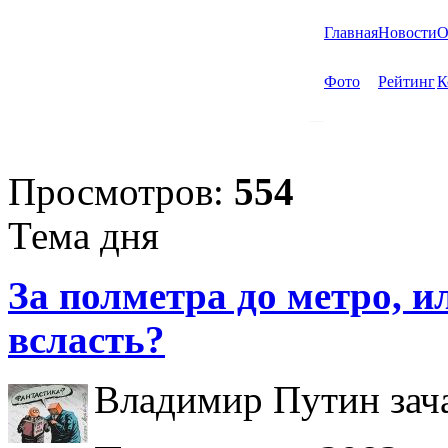
Главная
Новости
О
Фото
Рейтинг
К
Просмотров:
554
Тема дня
За полметра до метро, ил
всласть?
Владимир Путин зача