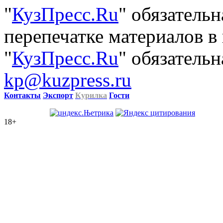
"
КузПресс.Ru
" обязатель
перепечатке материалов в
"
КузПресс.Ru
" обязательн
kp@kuzpress.ru
Контакты
Экспорт
Курилка
Гости
18+