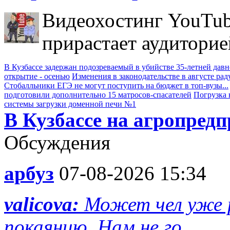
Видеохостинг YouTub
прирастает аудиторие
В Кузбассе задержан подозреваемый в убийстве 35-летней дав
открытие - осенью
Изменения в законодательстве в августе рад
Стобалльники ЕГЭ не могут поступить на бюджет в топ-вузы...
подготовили дополнительно 15 матросов-спасателей
Погрузка 
системы загрузки доменной печи №1
В Кузбассе на агропред
Обсуждения
арбуз
07-08-2026 15:34
valicova:
Может чел уже р
покаянию. Нам не го...