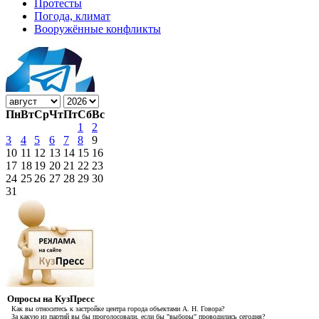
Протесты
Погода, климат
Вооружённые конфликты
Пн
Вт
Ср
Чт
Пт
Сб
Вс
1
2
3
4
5
6
7
8
9
10
11
12
13
14
15
16
17
18
19
20
21
22
23
24
25
26
27
28
29
30
31
Опросы на КузПресс
Как вы относитесь к застройке центра города объектами А. Н. Говора?
За какую из партий вы бы проголосовали, если бы "выборы" проводились сегодня?