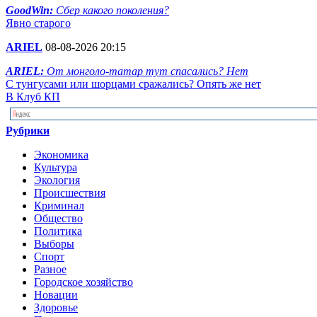
GoodWin:
Сбер какого поколения?
Явно старого
ARIEL
08-08-2026 20:15
ARIEL:
От монголо-татар тут спасались? Нет
С тунгусами или шорцами сражались? Опять же нет
В Клуб КП
Рубрики
Экономика
Культура
Экология
Происшествия
Криминал
Общество
Политика
Выборы
Спорт
Разное
Городское хозяйство
Новации
Здоровье