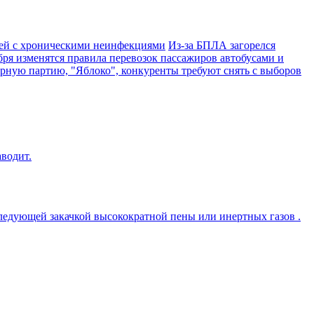
дей с хроническими неинфекциями
Из-за БПЛА загорелся
бря изменятся правила перевозок пассажиров автобусами и
ную партию, "Яблоко", конкуренты требуют снять с выборов
аводит.
следующей закачкой высокократной пены или инертных газов .