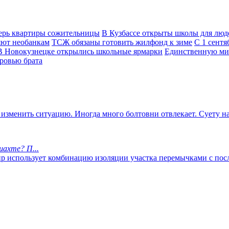
верь квартиры сожительницы
В Кузбассе открыты школы для лю
яют необанкам
ТСЖ обязаны готовить жилфонд к зиме
С 1 сентя
В Новокузнецке открылись школьные ярмарки
Единственную мир
ровью брата
 изменить ситуацию. Иногда много болтовни отвлекает. Суету н
ахте? П...
мир использует комбинацию изоляции участка перемычками с по