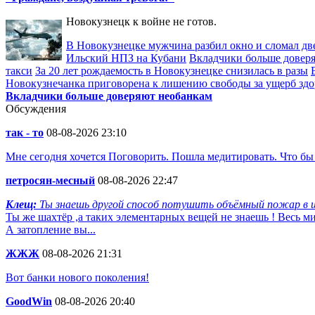
Новокузнецк к войне не готов.
В Новокузнецке мужчина разбил окно и сломал д
Ильский НПЗ на Кубани
Вкладчики больше довер
такси
За 20 лет рождаемость в Новокузнецке снизилась в разы
Новокузнечанка приговорена к лишению свободы за ущерб здо
Вкладчики больше доверяют необанкам
Обсуждения
так - то
08-08-2026 23:10
Мне сегодня хочется Поговорить. Пошла медитировать. Что бы
петросян-месный
08-08-2026 22:47
Клещ:
Ты знаешь другой способ потушить объёмный пожар в ш
Ты же шахтёр ,а таких элементарных вещей не знаешь ! Весь 
А затопление вы...
ЖЖЖ
08-08-2026 21:31
Вот банки нового поколения!
GoodWin
08-08-2026 20:40