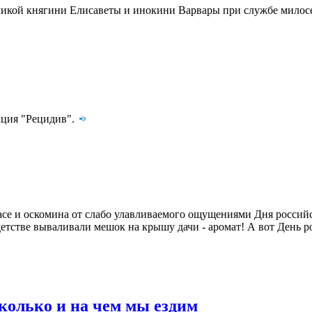
еликой княгини Елисаветы и инокини Варвары при службе мило
ация "Рецидив".
се и оскомина от слабо улавливаемого ощущениями Дня российск
детстве вываливали мешок на крышу дачи - аромат! А вот День р
колько и на чем мы ездим