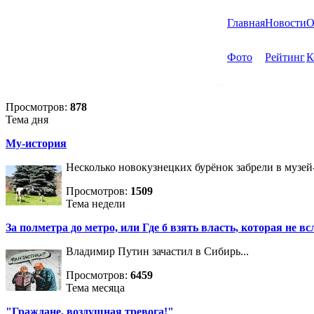
Главная
Новости
О
Фото
Рейтинг
К
Просмотров:
878
Тема дня
Му-история
Несколько новокузнецких бурёнок забрели в музей
Просмотров:
1509
Тема недели
За полметра до метро, или Где б взять власть, которая не вс
Владимир Путин зачастил в Сибирь...
Просмотров:
6459
Тема месяца
"Граждане, воздушная тревога!"