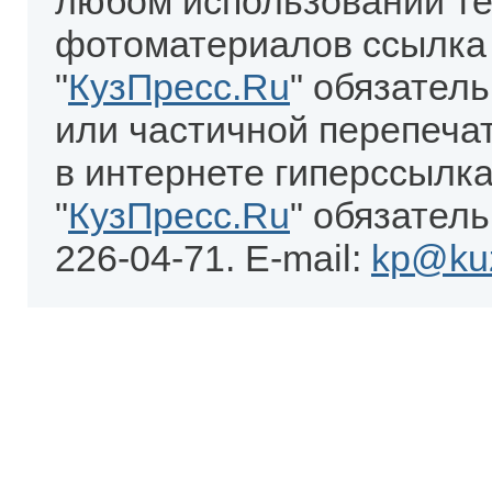
любом использовании те
фотоматериалов ссылка
"
КузПресс.Ru
" обязател
или частичной перепеча
в интернете гиперссылка
"
КузПресс.Ru
" обязатель
226-04-71. E-mail:
kp@kuz