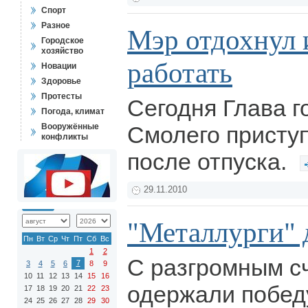
Спорт
Разное
Мэр отдохнул 
Городское
хозяйство
работать
Новации
Здоровье
Протесты
Сегодня Глава 
Погода, климат
Вооружённые
Смолего приступ
конфликты
после отпуска.
29.11.2010
"Металлурги" 
Пн
Вт
Ср
Чт
Пт
Сб
Вс
1
2
С разгромным сч
7
3
4
5
6
8
9
10
11
12
13
14
15
16
одержали побед
17
18
19
20
21
22
23
24
25
26
27
28
29
30