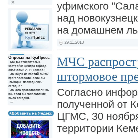
уфимского "Сал
31
над новокузнец
на домашнем ль
29.11.2010
МЧС распрост
Опросы на КузПресс
Как вы относитесь к
застройке центра города
объектами А. Н. Говора?
штормовое пр
За какую из партий вы бы
проголосовали, если бы
"выборы" проводились
сегодня?
Согласно инфор
За кого проголосовали бы
вы, если бы голосование
было сегодня?
полученной от 
...
ЦГМС, 30 ноября
территории Кем