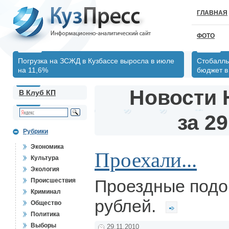
ГЛАВНАЯ
ФОТО
Погрузка на ЗСЖД в Кузбассе выросла в июле
Стобалль
на 11,6%
бюджет в 
Новости 
В Клуб КП
за 29
Рубрики
Экономика
Проехали...
Культура
Экология
Проездные подо
Происшествия
Криминал
рублей.
Общество
Политика
Выборы
29.11.2010