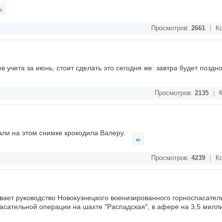
Просмотров:
2661
|
Ко
в учета за июнь, стоит сделать это сегодня же: завтра будет поздн
Просмотров:
2135
|
К
али на этом снимке крокодила Валеру.
Просмотров:
4239
|
Ко
ает руководство Новокузнецкого военизированного горноспасатель
пасательной операции на шахте "Распадская", в афере на 3,5 милл