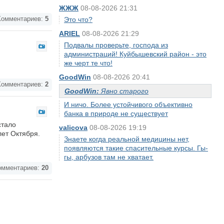
ЖЖЖ
08-08-2026 21:31
омментариев:
5
Это что?
ARIEL
08-08-2026 21:29
Подвалы проверьте, господа из
администраций! Куйбышевский район - это
же черт те что!
GoodWin
08-08-2026 20:41
омментариев:
2
GoodWin:
Явно старого
И ничо. Более устойчивого объективно
банка в природе не существует
стало
valicova
08-08-2026 19:19
лет Октября.
Знаете когда реальной медицины нет,
появляются такие спасительные курсы. Гы-
гы, арбузов там не хватает.
мментариев:
20