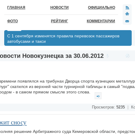
ГЛАВНАЯ
НОВОСТИ
ОФИЦИАЛЬНО
ФОТО
РЕЙТИНГ
КОММЕНТАРИИ
С 1 сентября изменятся правила перевозок пассажиров
автобусами и такси
овости Новокузнецка за 30.06.2012
времени появлялся на трибунах Дворца спорта кузнецких металлур
лург" скатился из верхней части турнирной таблицы в самый "подва
родом - в самом прямом смысле этого слова.
Просмотров:
5235
|
Ко
жит сносу
олняя решение Арбитражного суда Кемеровской области, предстои