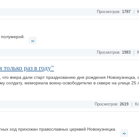
Просмотров:
1787
|
К
 полумерой.
Просмотров:
1983
|
К
 только раз в году"
что вчера дали старт празднованию дня рождения Новокузнецка, 
му солдату, мемориала воину-освободителю в сквере на улице 25 
Просмотров:
2619
|
Ко
тных ход прихожан православных церквей Новокузнецка.