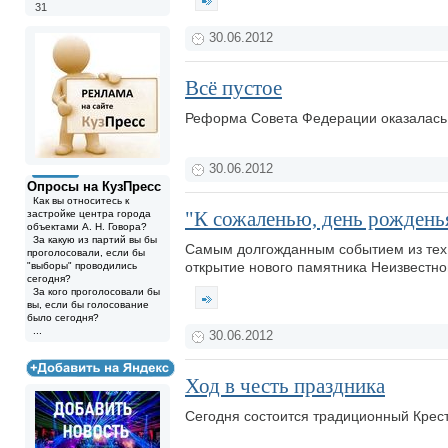
31
30.06.2012
Всё пустое
Реформа Совета Федерации оказалась
30.06.2012
Опросы на КузПресс
Как вы относитесь к
"К сожаленью, день рожденья
застройке центра города
объектами А. Н. Говора?
За какую из партий вы бы
Самым долгожданным событием из тех, 
проголосовали, если бы
открытие нового памятника Неизвестно
"выборы" проводились
сегодня?
За кого проголосовали бы
вы, если бы голосование
было сегодня?
...
30.06.2012
Ход в честь праздника
Сегодня состоится традиционный Крес