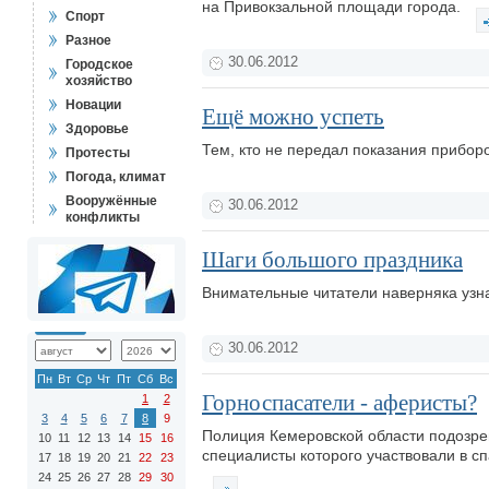
на Привокзальной площади города.
Спорт
Разное
30.06.2012
Городское
хозяйство
Новации
Ещё можно успеть
Здоровье
Тем, кто не передал показания приборо
Протесты
Погода, климат
Вооружённые
30.06.2012
конфликты
Шаги большого праздника
Внимательные читатели наверняка узн
30.06.2012
Пн
Вт
Ср
Чт
Пт
Сб
Вс
Горноспасатели - аферисты?
1
2
3
4
5
6
7
8
9
Полиция Кемеровской области подозрев
10
11
12
13
14
15
16
специалисты которого участвовали в с
17
18
19
20
21
22
23
24
25
26
27
28
29
30