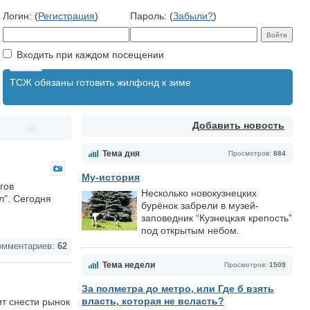
Логин: (
Регистрация
)
Пароль: (
Забыли?
)
Входить при каждом посещении
ТСЖ обязаны готовить жилфонд к зиме
Добавить новость
Тема дня
Просмотров:
884
Му-история
гов
Несколько новокузнецких
л". Сегодня
бурёнок забрели в музей-
заповедник “Кузнецкая крепость”
под открытым небом.
мментариев:
62
Тема недели
Просмотров:
1509
За полметра до метро, или Где б взять
власть, которая не всласть?
т снести рынок