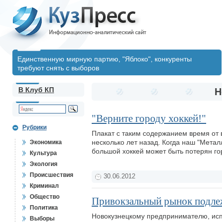
Единственную мирную партию, "Яблоко", конкуренты
требуют снять с выборов
В Клуб КП
Н
"Верните городу хоккей!"
Рубрики
Плакат с таким содержанием время от 
несколько лет назад. Когда наш "Метал
Экономика
большой хоккей может быть потерян го
Культура
Экология
Происшествия
30.06.2012
Криминал
Общество
Привокзальный рынок подле
Политика
Новокузнецкому предпринимателю, исп
Выборы