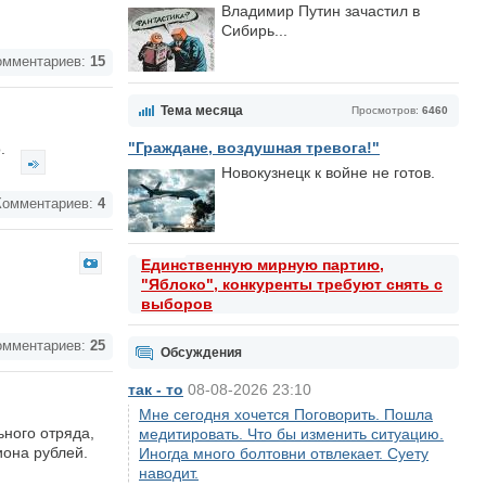
Владимир Путин зачастил в
Сибирь...
мментариев:
15
Тема месяца
Просмотров:
6460
"Граждане, воздушная тревога!"
о.
Новокузнецк к войне не готов.
омментариев:
4
Единственную мирную партию,
"Яблоко", конкуренты требуют снять с
выборов
мментариев:
25
Обсуждения
так - то
08-08-2026 23:10
Мне сегодня хочется Поговорить. Пошла
ного отряда,
медитировать. Что бы изменить ситуацию.
иона рублей.
Иногда много болтовни отвлекает. Суету
наводит.