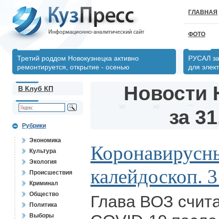
ГЛАВНАЯ
ФОТО
Третий роддом Новокузнецка активно
РУСАЛ за
ремонтируется, открытие - осенью
для элек
Новости 
В Клуб КП
за 31
Рубрики
Экономика
Коронавирусн
Культура
Экология
калейдоскоп. 3
Происшествия
Криминал
Общество
Глава ВОЗ счит
Политика
Выборы