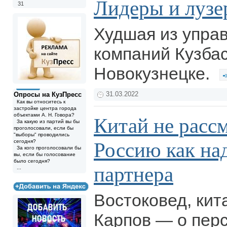
Лидеры и луз
31
Худшая из упра
компаний Кузбас
Новокузнецке.
Опросы на КузПресс
31.03.2022
Как вы относитесь к
застройке центра города
объектами А. Н. Говора?
Китай не расс
За какую из партий вы бы
проголосовали, если бы
"выборы" проводились
сегодня?
Россию как на
За кого проголосовали бы
вы, если бы голосование
было сегодня?
партнера
...
Востоковед, кит
Карпов — о пер