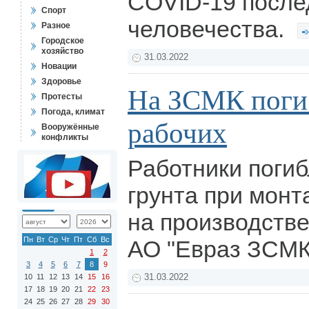
COVID-19 после
Спорт
человечества.
Разное
Городское
хозяйство
31.03.2022
Новации
Здоровье
На ЗСМК поги
Протесты
Погода, климат
рабочих
Вооружённые
конфликты
Работники поги
грунта при мон
на производств
Пн
Вт
Ср
Чт
Пт
Сб
Вс
АО "Евраз ЗСМ
1
2
3
4
5
6
7
8
9
10
11
12
13
14
15
16
31.03.2022
17
18
19
20
21
22
23
24
25
26
27
28
29
30