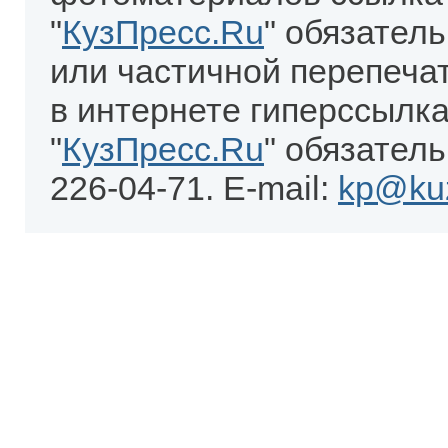
"
КузПресс.Ru
" обязател
или частичной перепеча
в интернете гиперссылка
"
КузПресс.Ru
" обязатель
226-04-71. E-mail:
kp@kuz