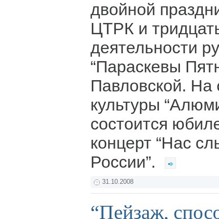
двойной праздни
ЦТРК и тридцать
деятельности р
“Параскевы Пят
Павловской. На
культуры “Алюм
состоится юбил
концерт “Нас сл
России”.
31.10.2008
“Пейзаж, спос