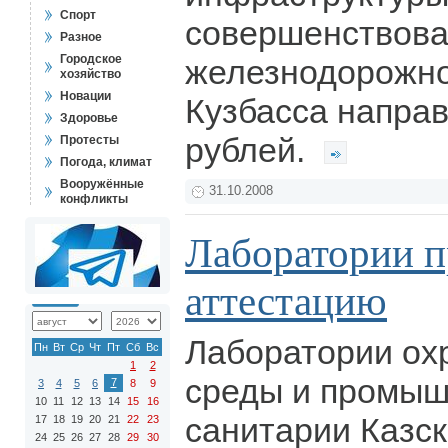
Спорт
совершенствова
Разное
Городское
железнодорожно
хозяйство
Новации
Кузбасса направ
Здоровье
рублей.
Протесты
Погода, климат
Вооружённые
31.10.2008
конфликты
Лаборатории 
аттестацию
Лаборатории о
Пн
Вт
Ср
Чт
Пт
Сб
Вс
1
2
среды и промы
7
3
4
5
6
8
9
10
11
12
13
14
15
16
санитарии Казск
17
18
19
20
21
22
23
24
25
26
27
28
29
30