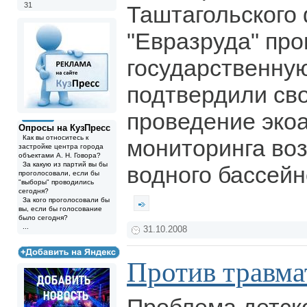
31
Таштагольского
"Евразруда" пр
государственну
подтвердили сво
проведение эко
Опросы на КузПресс
Как вы относитесь к
мониторинга во
застройке центра города
объектами А. Н. Говора?
За какую из партий вы бы
водного бассейн
проголосовали, если бы
"выборы" проводились
сегодня?
За кого проголосовали бы
вы, если бы голосование
было сегодня?
...
31.10.2008
Против травма