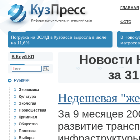
ГЛАВНАЯ
ФОТО
Погрузка на ЗСЖД в Кузбассе выросла в июле
В Новоку
на 11,6%
матросов
Новости 
В Клуб КП
за 31
Рубрики
Экономика
Недешевая "же
Культура
Экология
За 9 месяцев 20
Происшествия
Криминал
развитие транс
Общество
Политика
инфраструктуры
Выборы