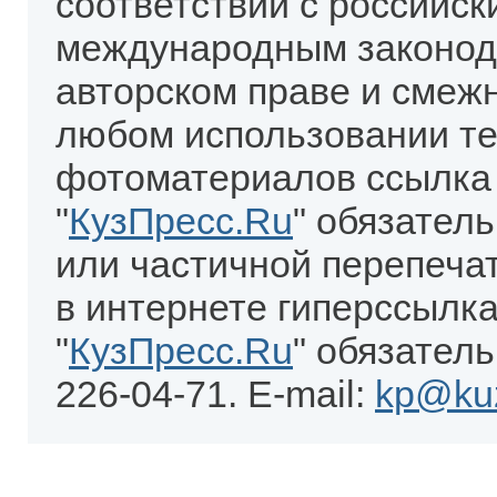
соответствии с российск
международным законод
авторском праве и смеж
любом использовании те
фотоматериалов ссылка
"
КузПресс.Ru
" обязател
или частичной перепеча
в интернете гиперссылка
"
КузПресс.Ru
" обязатель
226-04-71. E-mail:
kp@kuz