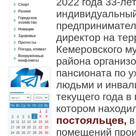
2022 года 33-ле
Спорт
индивидуальны
Разное
Городское
предпринимател
хозяйство
Новации
директор на те
Здоровье
Протесты
Кемеровского м
Погода, климат
Вооружённые
района организ
конфликты
пансионата по 
людьми и инвал
текущего года в 
котором находи
Пн
Вт
Ср
Чт
Пт
Сб
Вс
1
2
7
3
4
5
6
8
9
постояльцев,
в
10
11
12
13
14
15
16
17
18
19
20
21
22
23
помещений про
24
25
26
27
28
29
30