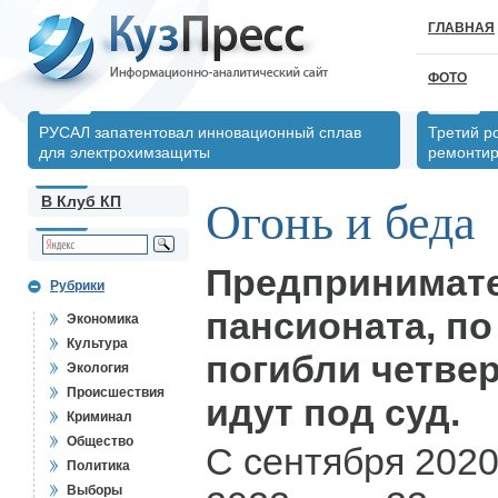
ГЛАВНАЯ
ФОТО
РУСАЛ запатентовал инновационный сплав
Третий р
для электрохимзащиты
ремонтир
В Клуб КП
Огонь и беда
Предпринимате
Рубрики
пансионата, по
Экономика
Культура
погибли четве
Экология
Происшествия
идут под суд.
Криминал
Общество
С сентября 2020
Политика
Выборы