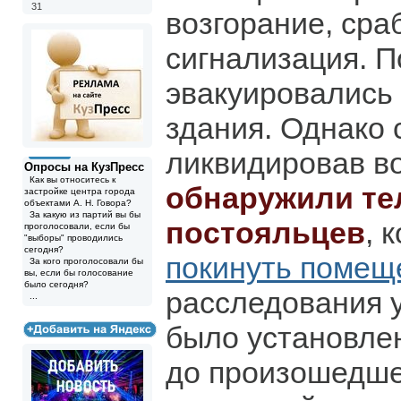
31
возгорание, сра
сигнализация. 
эвакуировались 
здания. Однако 
ликвидировав во
Опросы на КузПресс
Как вы относитесь к
обнаружили те
застройке центра города
объектами А. Н. Говора?
За какую из партий вы бы
постояльцев
, 
проголосовали, если бы
"выборы" проводились
сегодня?
покинуть помещ
За кого проголосовали бы
вы, если бы голосование
было сегодня?
расследования у
...
было установлен
до произошедше