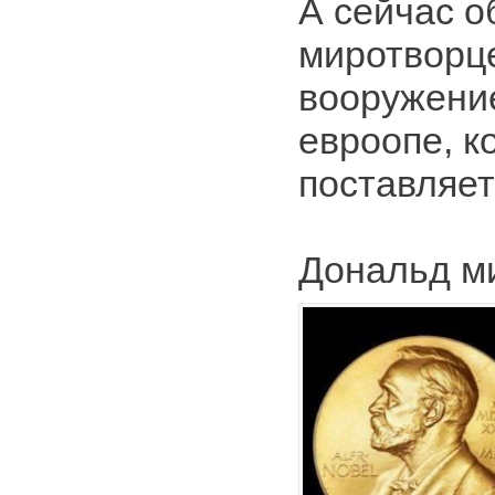
А сейчас о
миротворц
вооружени
евроопе, к
поставляет
Дональд м