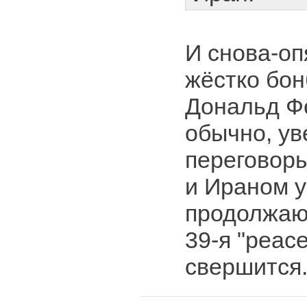
И снова-оп
жёстко бон
Дональд Ф
обычно, ув
переговор
и Ираном 
продолжаю
39-я "peace
свершится