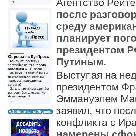
Агентство Рейте
31
после разговор
среду америка
планирует пог
президентом 
Опросы на КузПресс
Путиным
.
Как вы относитесь к
застройке центра города
объектами А. Н. Говора?
Выступая на нед
За какую из партий вы бы
проголосовали, если бы
"выборы" проводились
президентом Фр
сегодня?
За кого проголосовали бы
вы, если бы голосование
Эммануэлем Ма
было сегодня?
...
заявил, что пос
конфликта с Ир
намерены сфо