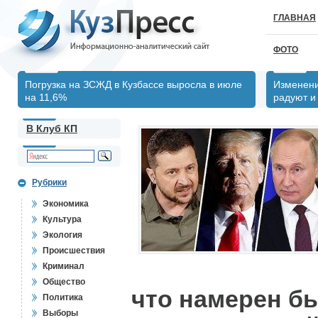
ГЛАВНАЯ
ФОТО
Погрузка на ЗСЖД в Кузбассе выросла в июле
Изменени
на 11,6%
радуют и
В Клуб КП
Рубрики
Экономика
Культура
Экология
Происшествия
Криминал
Общество
что намерен б
Политика
Выборы