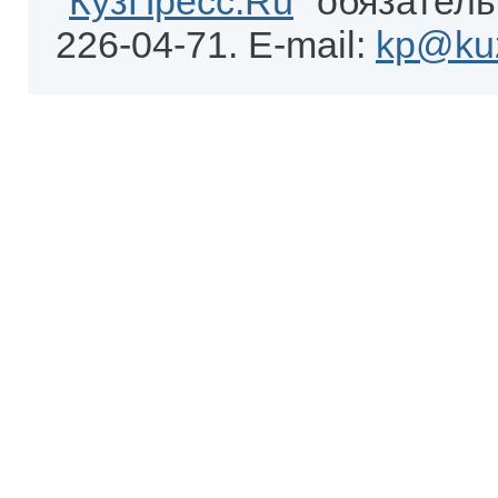
"
КузПресс.Ru
" обязатель
226-04-71. E-mail:
kp@kuz