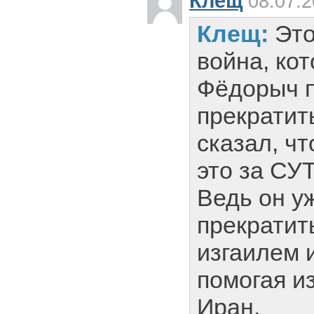
Клещ
08.07.2
Клещ:
Это
война, ко
Фёдорыч 
прекратит
сказал, ч
это за СУ
Ведь он уж
прекратит
изгаилем 
помогая и
Иран.