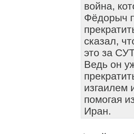
война, ко
Фёдорыч 
прекратит
сказал, ч
это за СУ
Ведь он уж
прекратит
изгаилем 
помогая и
Иран.