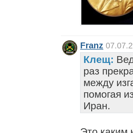
Franz
07.07.2
Клещ:
Вед
раз прекр
между изг
помогая и
Иран.
Это каким 