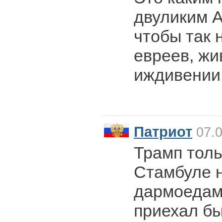
двуликим А
чтобы так 
евреев, жив
иждивении.
Патриот
07.0
Трамп толь
Стамбуле 
дармоедами
приехал бы