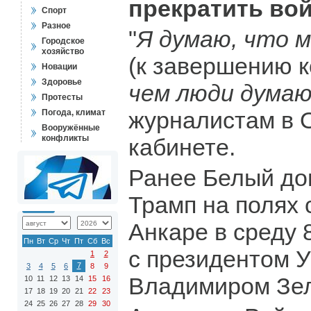
прекратить вой
Спорт
Разное
"
Я думаю, что м
Городское
хозяйство
(к завершению к
Новации
Здоровье
чем люди дума
Протесты
журналистам в 
Погода, климат
Вооружённые
конфликты
кабинете.
Ранее Белый д
Трамп на полях
Анкаре в среду 
Пн
Вт
Ср
Чт
Пт
Сб
Вс
с президентом 
1
2
7
3
4
5
6
8
9
Владимиром Зел
10
11
12
13
14
15
16
17
18
19
20
21
22
23
24
25
26
27
28
29
30