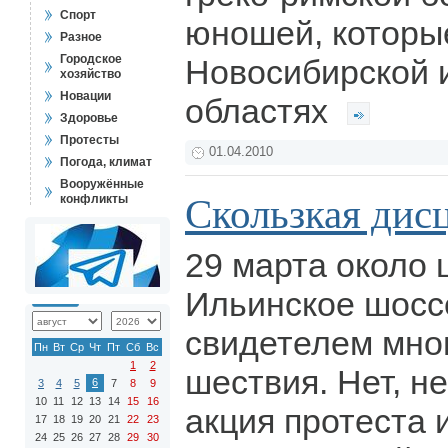
Спорт
юношей, которы
Разное
Городское
Новосибирской 
хозяйство
Новации
областях
Здоровье
Протесты
01.04.2010
Погода, климат
Вооружённые
Скользкая дис
конфликты
29 марта около 
Ильинское шосс
свидетелем мно
Пн
Вт
Ср
Чт
Пт
Сб
Вс
1
2
шествия. Нет, не
6
3
4
5
7
8
9
10
11
12
13
14
15
16
акция протеста 
17
18
19
20
21
22
23
24
25
26
27
28
29
30