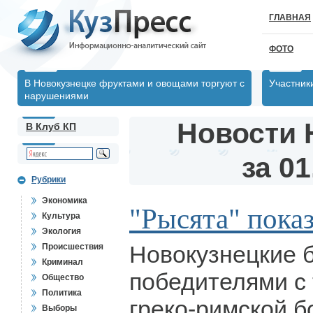
ГЛАВНАЯ
ФОТО
В Новокузнецке фруктами и овощами торгуют с
Участник
нарушениями
Новости 
В Клуб КП
за 01
Рубрики
Экономика
"Рысята" показ
Культура
Экология
Новокузнецкие 
Происшествия
Криминал
победителями с 
Общество
Политика
греко-римской б
Выборы