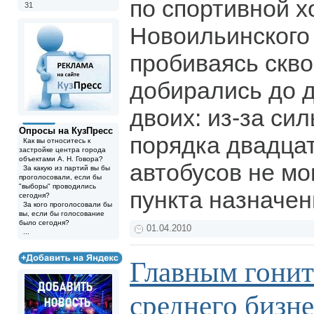
по спортивной х
31
Новоильинского
пробиваясь сквоз
добирались до д
двоих: из-за си
Опросы на КузПресс
порядка двадца
Как вы относитесь к
застройке центра города
объектами А. Н. Говора?
автобусов не мо
За какую из партий вы бы
проголосовали, если бы
"выборы" проводились
пункта назначен
сегодня?
За кого проголосовали бы
вы, если бы голосование
было сегодня?
01.04.2010
...
Главным гонит
среднего бизн