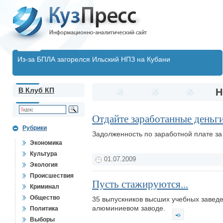
Из-за БПЛА загорелся Ильский НПЗ на Кубани
В Клуб КП
Н
Отдайте заработанные деньг
Рубрики
Задолженность по заработной плате за
Экономика
Культура
01.07.2009
Экология
Происшествия
Пусть стажируются...
Криминал
Общество
35 выпускников высших учебных заведе
алюминиевом заводе.
Политика
Выборы