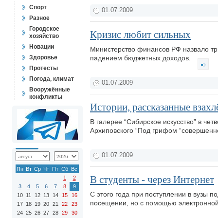
Спорт
01.07.2009
Разное
Городское
Кризис любит сильных
хозяйство
Новации
Министерство финансов РФ назвало трин
Здоровье
падением бюджетных доходов.
Протесты
Погода, климат
01.07.2009
Вооружённые
конфликты
Истории, рассказанные взахл
В галерее “Сибирское искусство” в чет
Архиповского “Под грифом “совершенн
01.07.2009
Пн
Вт
Ср
Чт
Пт
Сб
Вс
В студенты - через Интернет
1
2
3
4
5
6
7
8
9
С этого года при поступлении в вузы 
10
11
12
13
14
15
16
посещении, но с помощью электронно
17
18
19
20
21
22
23
24
25
26
27
28
29
30