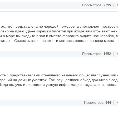
Просмотров:
2395
|
К
тех, что представлена не чередой номеров, а спектаклем, построе
влено на идею. Даже корешки билетов при входе вам отрывают же
о море вы входите в зал и вместо форганга видите нос корабля, м
итан. - Свистать всех наверх! - и матросы заполняют свои места.
Просмотров:
1952
|
К
сте с представителями станичного казачьего общества "Кузнецкий 
раний на дачных участках. Так, осуществлен обход дачников в са
 Люди получали листовки и устную информацию, задавали вопросы,
Просмотров:
944
|
К