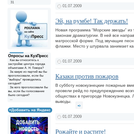
31
01.07.2009
Эй, на румбе! Так держать!
Новая программа “Морские звезды” из 
законам драматургии. В ней все напра
матросской форме. Под звучащие песни 
флажки. Место у штурвала занимает кап
Опросы на КузПресс
Как вы относитесь к
01.07.2009
застройке центра города
объектами А. Н. Говора?
За какую из партий вы бы
Казаки против пожаров
проголосовали, если бы
"выборы" проводились
сегодня?
В субботу новокузнецкие пожарные вме
За кого проголосовали бы
провели рейд по предупреждению возго
вы, если бы голосование
было сегодня?
обществах в пригороде Новокузнецка.
...
выводы.
01.07.2009
Рожайте и растите!