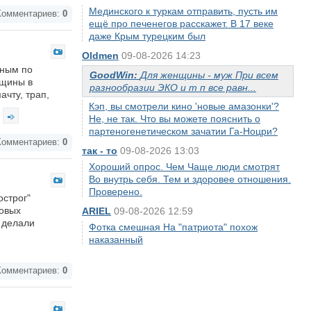
Мединского к туркам отправить, пусть им
омментариев:
0
ещё про печенегов расскажет. В 17 веке
даже Крым турецким был
Oldmen
09-08-2026 14:23
нным по
GoodWin:
Для женщины - муж При всем
нщины в
разнообразии ЭКО и т п все равн...
ачту, трап,
Кэп, вы смотрели кино 'новые амазонки'?
Не, не так. Что вы можете пояснить о
партеногенетическом зачатии Га-Ноцри?
омментариев:
0
так - то
09-08-2026 13:03
Хороший опрос. Чем Чаще люди смотрят
Во внутрь себя. Тем и здоровее отношения.
Проверено.
острог"
довых
ARIEL
09-08-2026 12:59
 делали
Фотка смешная На "патриота" похож
наказанный
омментариев:
0