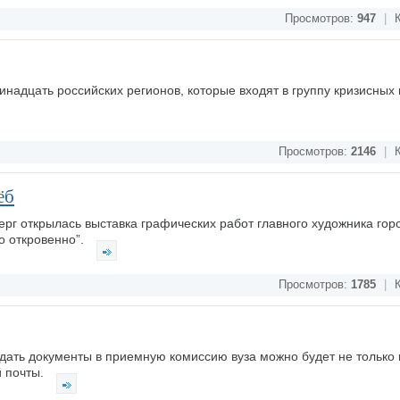
Просмотров:
947
|
К
адцать российских регионов, которые входят в группу кризисных в
Просмотров:
2146
|
К
ёб
верг открылась выставка графических работ главного художника го
о откровенно”.
Просмотров:
1785
|
К
подать документы в приемную комиссию вуза можно будет не только
й почты.