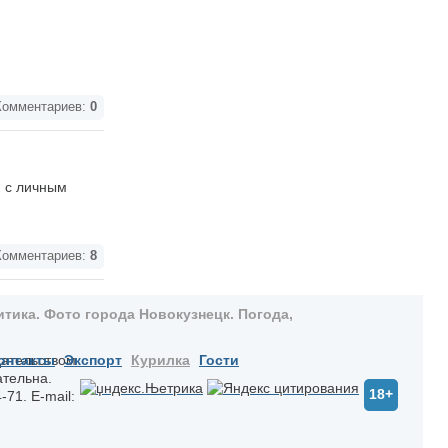
омментариев:
0
я с личным
омментариев:
8
тика. Фото города Новокузнецк. Погода,
дательством
онтакты
Экспорт
Курилка
Гости
ательна.
18+
-71. E-mail: