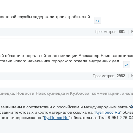
-постовой службы задержали троих грабителей
Просмотров:
881
|
К
ой области генерал-лейтенант милиции Александр Елин встретилс
ставил нового начальника городского отдела внутренних дел
Просмотров:
2982
|
К
ецка. Новости Новокузнецка и Кузбасса, комментарии, анали
, защищены в соответствии с российским и международным законо
К
овании текстовых и фотоматериалов ссылка на "
КузПресс.Ru
" обяз
нете гиперссылка на "
КузПресс.Ru
" обязательна. Тел. 8-951-226-04