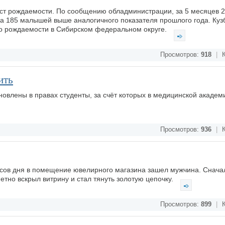
ост рождаемости. По сообщению обладминистрации, за 5 месяцев 2
на 185 малышей выше аналогичного показателя прошлого года. Кузб
о рождаемости в Сибирском федеральном округе.
Просмотров:
918
|
К
ить
овлены в правах студенты, за счёт которых в медицинской академ
Просмотров:
936
|
К
асов дня в помещение ювелирного магазина зашел мужчина. Снача
етно вскрыл витрину и стал тянуть золотую цепочку.
Просмотров:
899
|
К