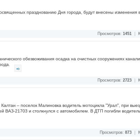
посвященных празднованию Дня города, будут внесены изменения 
Просмотров:
1451
|
К
ханического обезвоживания осадка на очистных сооружениях канал
рода.
Просмотров:
2723
|
К
 Калтан – поселок Малиновка водитель мотоцикла "Урал", при выез
ей ВАЗ-21703 и столкнулся с автомобилем. В ДТП погибли водитель
Просмотров:
873
|
К