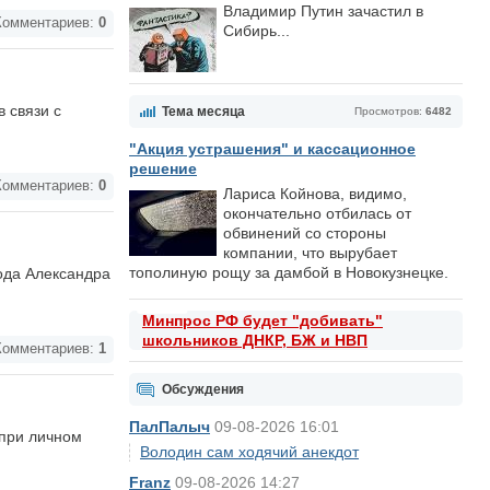
Владимир Путин зачастил в
омментариев:
0
Сибирь...
 связи с
Тема месяца
Просмотров:
6482
"Акция устрашения" и кассационное
решение
омментариев:
0
Лариса Койнова, видимо,
окончательно отбилась от
обвинений со стороны
компании, что вырубает
тополиную рощу за дамбой в Новокузнецке.
рода Александра
Минпрос РФ будет "добивать"
школьников ДНКР, БЖ и НВП
омментариев:
1
Обсуждения
ПалПалыч
09-08-2026 16:01
 при личном
Володин сам ходячий анекдот
Franz
09-08-2026 14:27