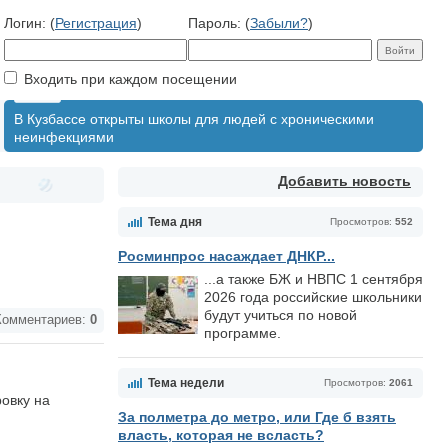
Логин: (
Регистрация
)
Пароль: (
Забыли?
)
Входить при каждом посещении
В Кузбассе открыты школы для людей с хроническими
неинфекциями
Добавить новость
Тема дня
Просмотров:
552
Росминпрос насаждает ДНКР...
...а также БЖ и НВПС 1 сентября
2026 года российские школьники
будут учиться по новой
омментариев:
0
программе.
Тема недели
Просмотров:
2061
овку на
За полметра до метро, или Где б взять
власть, которая не всласть?