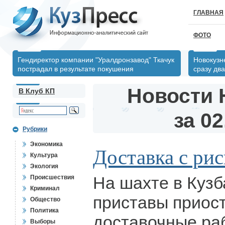
ГЛАВНАЯ
ФОТО
Гендиректор компании "Уралдронзавод" Ткачук
Новокузн
пострадал в результате покушения
сразу два
Новости 
В Клуб КП
за 02
Рубрики
Экономика
Доставка с ри
Культура
Экология
На шахте в Куз
Происшествия
Криминал
приставы приос
Общество
Политика
доставочные ра
Выборы