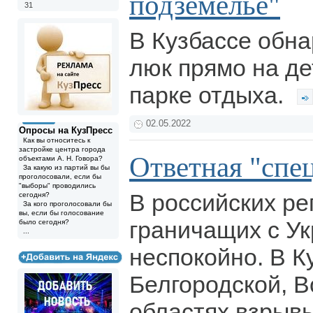
подземелье"
31
В Кузбассе обн
люк прямо на де
парке отдыха.
02.05.2022
Опросы на КузПресс
Как вы относитесь к
застройке центра города
Ответная "спе
объектами А. Н. Говора?
За какую из партий вы бы
проголосовали, если бы
"выборы" проводились
В российских ре
сегодня?
За кого проголосовали бы
вы, если бы голосование
граничащих с Ук
было сегодня?
...
неспокойно. В К
Белгородской, 
областях взрыв