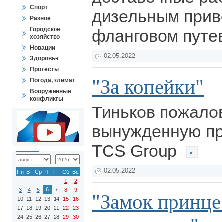
Спорт
дизельным прив
Разное
Городское
фланговом путе
хозяйство
Новации
02.05.2022
Здоровье
Протесты
"За копейки"
Погода, климат
Вооружённые
конфликты
Тиньков пожало
вынужденную пр
TCS Group
02.05.2022
Пн
Вт
Ср
Чт
Пт
Сб
Вс
1
2
6
3
4
5
7
8
9
"Замок принце
10
11
12
13
14
15
16
17
18
19
20
21
22
23
24
25
26
27
28
29
30