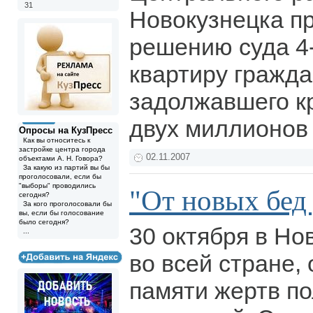
31
Новокузнецка п
решению суда 4
квартиру гражда
задолжавшего к
двух миллионов
Опросы на КузПресс
Как вы относитесь к
застройке центра города
02.11.2007
объектами А. Н. Говора?
За какую из партий вы бы
проголосовали, если бы
"выборы" проводились
"От новых бед 
сегодня?
За кого проголосовали бы
вы, если бы голосование
было сегодня?
30 октября в Нов
...
во всей стране,
памяти жертв п