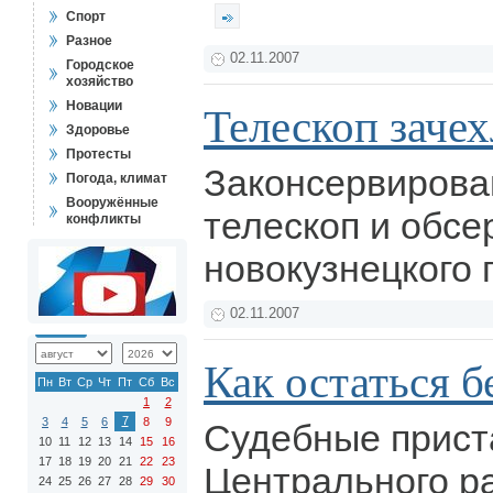
Спорт
Разное
02.11.2007
Городское
хозяйство
Новации
Телескоп заче
Здоровье
Протесты
Законсервирова
Погода, климат
Вооружённые
телескоп и обсе
конфликты
новокузнецкого
02.11.2007
Как остаться б
Пн
Вт
Ср
Чт
Пт
Сб
Вс
1
2
7
3
4
5
6
8
9
Судебные прис
10
11
12
13
14
15
16
17
18
19
20
21
22
23
Центрального р
24
25
26
27
28
29
30