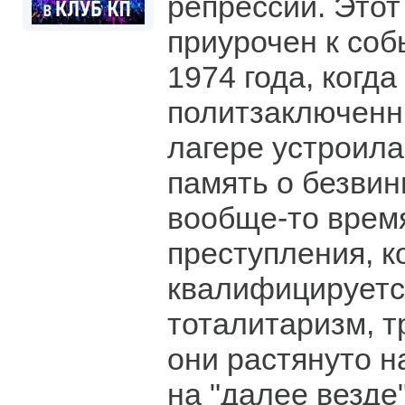
репрессий. Этот
приурочен к соб
1974 года, когда
политзаключенн
лагере устроила
память о безвин
вообще-то врем
преступления, к
квалифицируетс
тоталитаризм, т
они растянуто н
на "далее везде