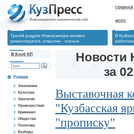
ГЛАВНАЯ
ФОТО
Третий роддом Новокузнецка активно
В Кузбас
ремонтируется, открытие - осенью
работник
Новости 
В Клуб КП
за 02
Рубрики
Экономика
Выставочная 
Культура
Экология
"Кузбасская я
Происшествия
Криминал
"прописку"
Общество
Политика
Выборы