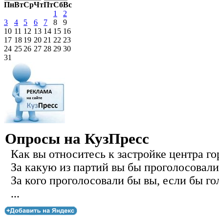
Пн
Вт
Ср
Чт
Пт
Сб
Вс
1
2
3
4
5
6
7
8
9
10
11
12
13
14
15
16
17
18
19
20
21
22
23
24
25
26
27
28
29
30
31
Опросы на КузПресс
Как вы относитесь к застройке центра го
За какую из партий вы бы проголосовали
За кого проголосовали бы вы, если бы го
...