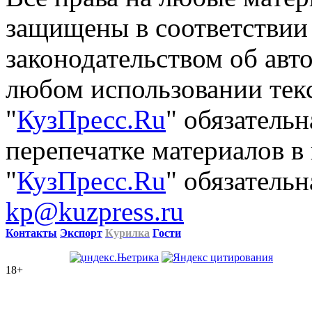
защищены в соответствии
законодательством об авт
любом использовании тек
"
КузПресс.Ru
" обязатель
перепечатке материалов в
"
КузПресс.Ru
" обязательн
kp@kuzpress.ru
Контакты
Экспорт
Курилка
Гости
18+