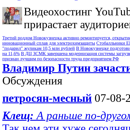
Видеохостинг YouTub
прирастает аудиторие
Третий роддом Новокузнецка активно ремонтируется, открытие
инновационный сплав для электрохимзащиты
Стобалльники ЕГ
"подарил" жуликам 10,5 млн рублей
В Новокузнецке подготови
на 11,6%
В ДЦ ЗСМК завершена модернизация системы загруз
признан лучшим по безопасности труда предприятием РФ
Владимир Путин зачасти
Обсуждения
петросян-месный
07-08-2
Клещ:
А раньше по-друго
Так чем эти хуже сегодн