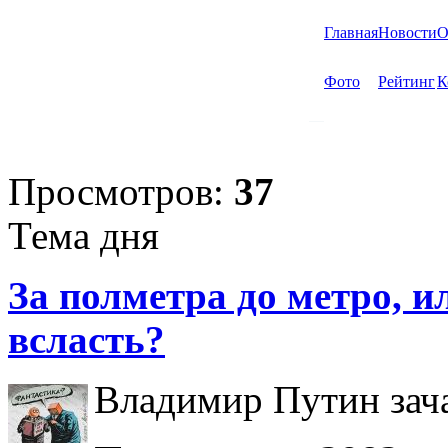
Главная
Новости
О
Фото
Рейтинг
К
Просмотров:
37
Тема дня
За полметра до метро, ил
всласть?
Владимир Путин зача