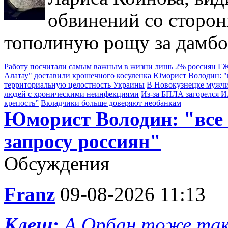
обвинений со сторон
тополиную рощу за дамбо
Работу посчитали самым важным в жизни лишь 2% россиян
ГЖ
Алатау" доставили крошечного косуленка
Юморист Володин: "в
территориальную целостность Украины
В Новокузнецке мужчи
людей с хроническими неинфекциями
Из-за БПЛА загорелся 
крепость”
Вкладчики больше доверяют необанкам
Юморист Володин: "все
запросу россиян"
Обсуждения
Franz
09-08-2026 11:13
Клещ:
А Орбан тоже так 