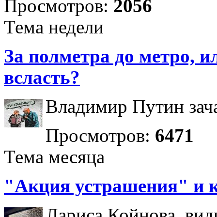
Просмотров:
2056
Тема недели
За полметра до метро, ил
всласть?
Владимир Путин зача
Просмотров:
6471
Тема месяца
"Акция устрашения" и 
Лариса Койнова, вид