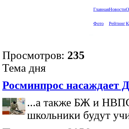
Главная
Новости
О
Фото
Рейтинг
К
Просмотров:
235
Тема дня
Росминпрос насаждает Д
...а также БЖ и НВП
школьники будут учи