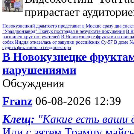
прирастает аудиторие
Новокузнецкий драмтеатр представит в Москве сразу два спек
"Уралдронзавод" Ткачук пострадал в результате покушения
В К
расширен круг получателей
В Новокузнецке фруктами и овощ
собак
Индия отказалась от закупки российских Су-57
В доме №
судить фиктивного гендиректора
В Новокузнецке фруктам
нарушениями
Обсуждения
Franz
06-08-2026 12:39
Клещ:
"Какие есть ваши д
Иди с зятем Трампу майс