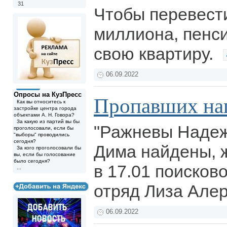
31
Чтобы перевест
миллиона, пенс
свою квартиру.
06.09.2022
Опросы на КузПресс
Пропавших на
Как вы относитесь к
застройке центра города
объектами А. Н. Говора?
За какую из партий вы бы
"Ражневы Надеж
проголосовали, если бы
"выборы" проводились
сегодня?
Дима найдены, ж
За кого проголосовали бы
вы, если бы голосование
было сегодня?
в 17.01 поисков
...
отряд Лиза Алер
06.09.2022