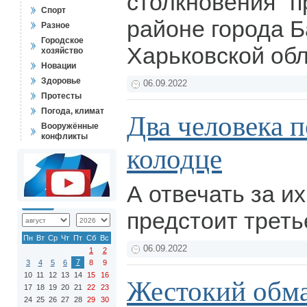
столкновения" п
Спорт
районе города Б
Разное
Городское
Харьковской об
хозяйство
Новации
Здоровье
06.09.2022
Протесты
Погода, климат
Два человека п
Вооружённые
конфликты
колодце
А отвечать за и
предстоит треть
Пн
Вт
Ср
Чт
Пт
Сб
Вс
06.09.2022
1
2
7
3
4
5
6
8
9
10
11
12
13
14
15
16
Жестокий обм
17
18
19
20
21
22
23
24
25
26
27
28
29
30