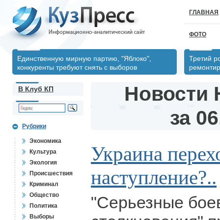
ГЛАВНАЯ
ФОТО
Единственную мирную партию, "Яблоко",
Третий р
конкуренты требуют снять с выборов
ремонтир
Новости 
В Клуб КП
за 06
Рубрики
Экономика
Украина перех
Культура
Экология
наступление?..
Происшествия
Криминал
Общество
"Серьезные бое
Политика
Выборы