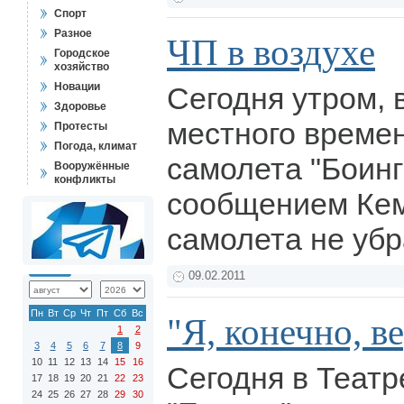
Спорт
Разное
ЧП в воздухе
Городское
хозяйство
Новации
Сегодня утром, в
Здоровье
местного времен
Протесты
Погода, климат
самолета "Боинг
Вооружённые
конфликты
сообщением Кем
самолета не уб
09.02.2011
Пн
Вт
Ср
Чт
Пт
Сб
Вс
"Я, конечно, ве
1
2
3
4
5
6
7
8
9
10
11
12
13
14
15
16
Сегодня в Театр
17
18
19
20
21
22
23
24
25
26
27
28
29
30