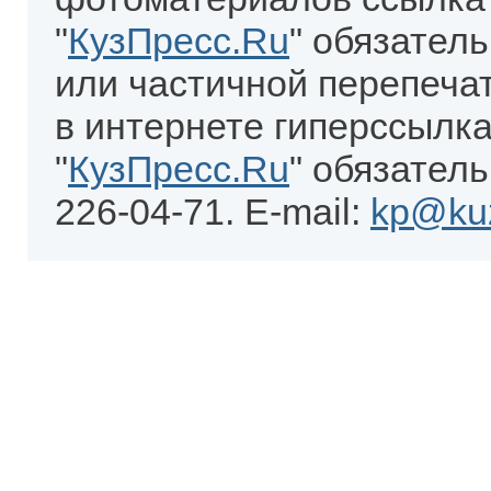
"
КузПресс.Ru
" обязател
или частичной перепеча
в интернете гиперссылка
"
КузПресс.Ru
" обязатель
226-04-71. E-mail:
kp@kuz