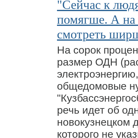
"Сейчас к люд
помягше. А на
смотреть ширш
На сорок процен
размер ОДН (ра
электроэнергию
общедомовые н
"Кузбассэнергос
речь идет об од
новокузнецком 
которого не ука