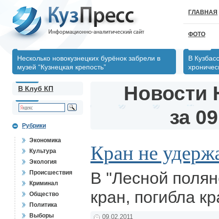
ГЛАВНАЯ
ФОТО
Несколько новокузнецких бурёнок забрели в
В Кузбас
музей “Кузнецкая крепость”
хрониче
Новости 
В Клуб КП
за 09
Рубрики
Экономика
Кран не удерж
Культура
Экология
В "Лесной полян
Происшествия
Криминал
кран, погибла 
Общество
Политика
Выборы
09.02.2011