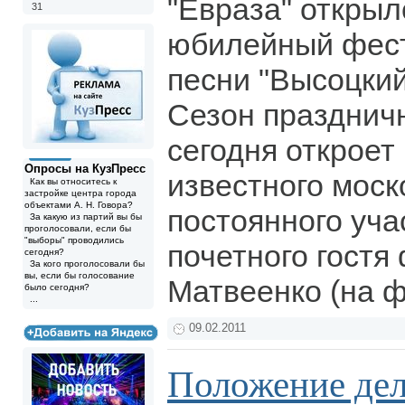
"Евраза" открыл
31
юбилейный фест
песни "Высоцкий
Сезон празднич
сегодня откроет
Опросы на КузПресс
известного моск
Как вы относитесь к
застройке центра города
объектами А. Н. Говора?
постоянного уча
За какую из партий вы бы
проголосовали, если бы
"выборы" проводились
почетного гостя
сегодня?
За кого проголосовали бы
вы, если бы голосование
Матвеенко (на ф
было сегодня?
...
09.02.2011
Положение дел