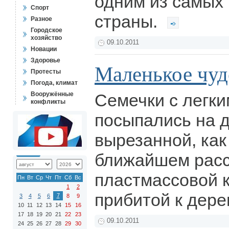
одним из самых 
Спорт
страны.
Разное
Городское
хозяйство
09.10.2011
Новации
Здоровье
Маленькое чуд
Протесты
Погода, климат
Вооружённые
Семечки с легк
конфликты
посыпались на 
вырезанной, как
ближайшем расс
пластмассовой 
Пн
Вт
Ср
Чт
Пт
Сб
Вс
1
2
прибитой к дере
7
3
4
5
6
8
9
10
11
12
13
14
15
16
17
18
19
20
21
22
23
09.10.2011
24
25
26
27
28
29
30