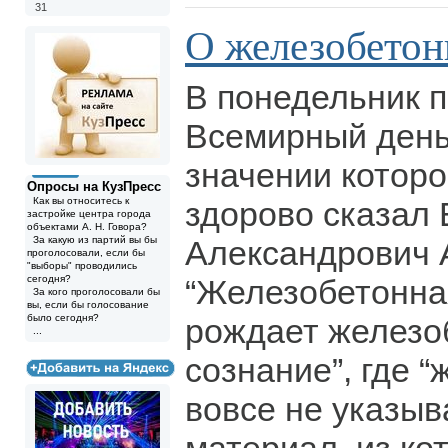
31
О железобетон
В понедельник 
Всемирный день
значении которо
Опросы на КузПресс
Как вы относитесь к
здорово сказал 
застройке центра города
объектами А. Н. Говора?
За какую из партий вы бы
Александрович 
проголосовали, если бы
"выборы" проводились
сегодня?
“Железобетонна
За кого проголосовали бы
вы, если бы голосование
было сегодня?
рождает железо
...
сознание”, где 
вовсе не указы