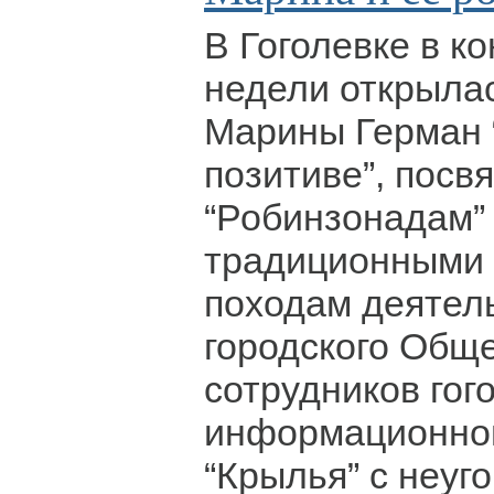
В Гоголевке в к
недели открыла
Марины Герман 
позитиве”, посв
“Робинзонадам”
традиционными 
походам деятел
городского Общ
сотрудников гог
информационног
“Крылья” с неу