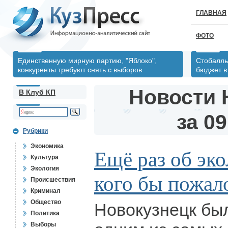
ГЛАВНАЯ
ФОТО
Единственную мирную партию, "Яблоко",
Стобалль
конкуренты требуют снять с выборов
бюджет в 
Новости 
В Клуб КП
за 09
Рубрики
Экономика
Ещё раз об эко
Культура
Экология
кого бы пожал
Происшествия
Криминал
Общество
Новокузнецк был
Политика
Выборы