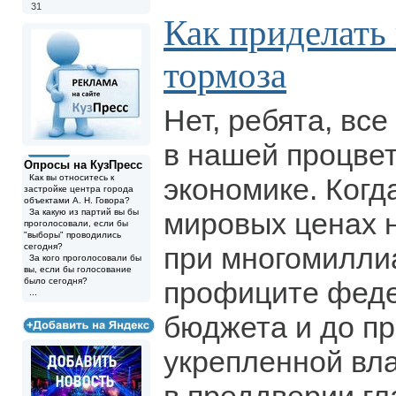
31
Как приделать
тормоза
Нет, ребята, все
в нашей процв
Опросы на КузПресс
Как вы относитесь к
экономике. Когд
застройке центра города
объектами А. Н. Говора?
За какую из партий вы бы
мировых ценах н
проголосовали, если бы
"выборы" проводились
сегодня?
при многомилли
За кого проголосовали бы
вы, если бы голосование
было сегодня?
профиците фед
...
бюджета и до п
укрепленной вл