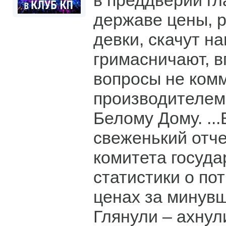
в преддверии гл
державе цены, 
девки, скачут н
гримасничают, в
вопросы не ком
производителем
Белому Дому. ..
свеженький отче
комитета госуд
статистики о по
ценах за минув
Глянули – ахнул