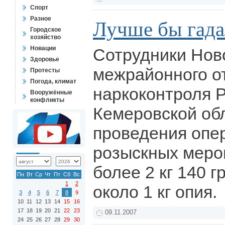
Спорт
Разное
Лучше бы гадал
Городское
хозяйство
Новации
Сотрудники Нов
Здоровье
межрайонного о
Протесты
Погода, климат
наркоконтроля 
Вооружённые
конфликты
Кемеровской обл
проведения опе
розыскных меро
более 2 кг 140 
Пн
Вт
Ср
Чт
Пт
Сб
Вс
1
2
около 1 кг опия.
3
4
5
6
7
8
9
10
11
12
13
14
15
16
17
18
19
20
21
22
23
09.11.2007
24
25
26
27
28
29
30