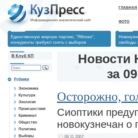
ГЛАВНАЯ
ФОТО
Единственную мирную партию, "Яблоко",
Новокузн
конкуренты требуют снять с выборов
свободы 
Новости 
В Клуб КП
за 09
Рубрики
Экономика
Осторожно, го
Культура
Экология
Сиоптики преду
Происшествия
Криминал
новокузнечан о 
Общество
Политика
Выборы
09.11.2007