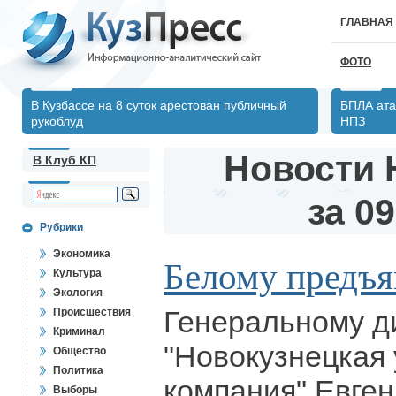
ГЛАВНАЯ
ФОТО
В Кузбассе на 8 суток арестован публичный
БПЛА ата
рукоблуд
НПЗ
Новости 
В Клуб КП
за 09
Рубрики
Экономика
Белому предъя
Культура
Экология
Генеральному д
Происшествия
Криминал
"Новокузнецкая
Общество
Политика
компания" Евге
Выборы