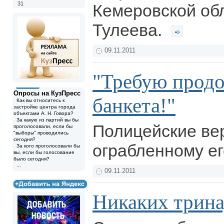
31
Кемеровской об
Тулеева.
09.11.2011
"Требую прод
Опросы на КузПресс
банкета!"
Как вы относитесь к
застройке центра города
объектами А. Н. Говора?
За какую из партий вы бы
Полицейские ве
проголосовали, если бы
"выборы" проводились
сегодня?
ограбленному е
За кого проголосовали бы
вы, если бы голосование
было сегодня?
...
09.11.2011
Никаких трин