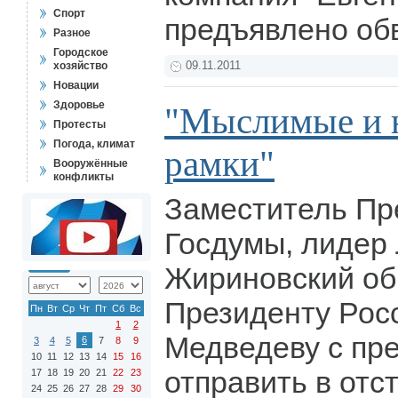
Спорт
предъявлено об
Разное
Городское
хозяйство
09.11.2011
Новации
Здоровье
"Мыслимые и 
Протесты
Погода, климат
рамки"
Вооружённые
конфликты
Заместитель Пр
Госдумы, лидер
Жириновский об
Президенту Рос
Пн
Вт
Ср
Чт
Пт
Сб
Вс
1
2
Медведеву с пр
6
3
4
5
7
8
9
10
11
12
13
14
15
16
отправить в отс
17
18
19
20
21
22
23
24
25
26
27
28
29
30