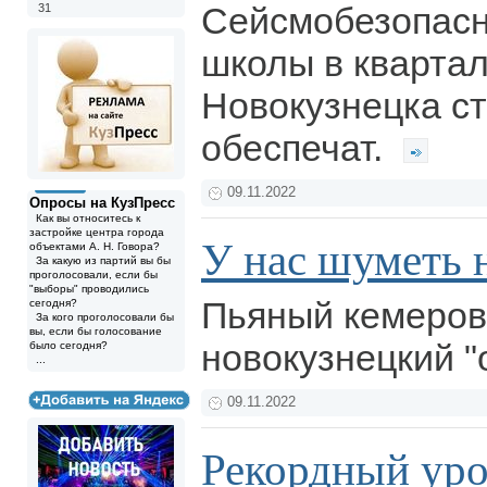
Сейсмобезопасн
31
школы в квартал
Новокузнецка с
обеспечат.
09.11.2022
Опросы на КузПресс
Как вы относитесь к
застройке центра города
У нас шуметь 
объектами А. Н. Говора?
За какую из партий вы бы
проголосовали, если бы
"выборы" проводились
Пьяный кемеров
сегодня?
За кого проголосовали бы
вы, если бы голосование
новокузнецкий "
было сегодня?
...
09.11.2022
Рекордный ур