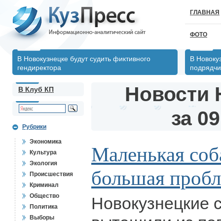
ГЛАВНАЯ
ФОТО
В Новокузнецке будут судить фиктивного
В Новокуз
гендиректора
подрядчи
Новости 
В Клуб КП
за 09
Рубрики
Экономика
Маленькая соб
Культура
Экология
большая проб
Происшествия
Криминал
Общество
Новокузнецкие 
Политика
Выборы