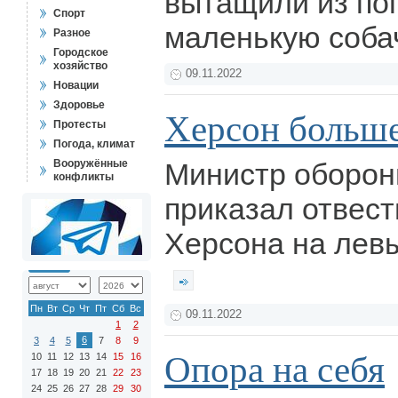
вытащили из пог
Спорт
маленькую соба
Разное
Городское
хозяйство
09.11.2022
Новации
Здоровье
Херсон больше
Протесты
Погода, климат
Вооружённые
Министр оборон
конфликты
приказал отвест
Херсона на лев
Пн
Вт
Ср
Чт
Пт
Сб
Вс
09.11.2022
1
2
6
3
4
5
7
8
9
Опора на себя
10
11
12
13
14
15
16
17
18
19
20
21
22
23
24
25
26
27
28
29
30