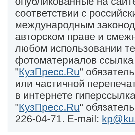
опубликованные на сайт
соответствии с российск
международным законод
авторском праве и смеж
любом использовании те
фотоматериалов ссылка
"
КузПресс.Ru
" обязател
или частичной перепеча
в интернете гиперссылка
"
КузПресс.Ru
" обязатель
226-04-71. E-mail:
kp@kuz