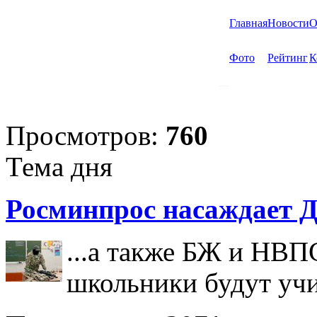
Главная
Новости
О
Фото
Рейтинг
К
Просмотров:
760
Тема дня
Росминпрос насаждает Д
...а также БЖ и НВП
школьники будут учи