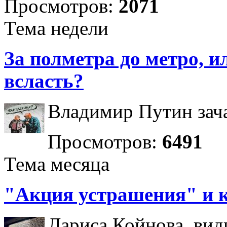
Просмотров:
2071
Тема недели
За полметра до метро, ил
всласть?
Владимир Путин зача
Просмотров:
6491
Тема месяца
"Акция устрашения" и 
Лариса Койнова, вид