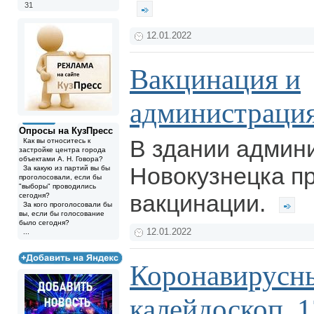
31
12.01.2022
Вакцинация и
администраци
Опросы на КузПресс
В здании админ
Как вы относитесь к
застройке центра города
объектами А. Н. Говора?
Новокузнецка п
За какую из партий вы бы
проголосовали, если бы
"выборы" проводились
вакцинации.
сегодня?
За кого проголосовали бы
вы, если бы голосование
было сегодня?
12.01.2022
...
Коронавирусн
калейдоскоп. 1