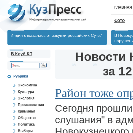
ГЛАВНАЯ
ФОТО
Индия отказалась от закупки российских Су-57
В Новоку
нарушен
Новости 
В Клуб КП
за 12
Рубрики
Экономика
Район тоже оп
Культура
Экология
Сегодня прошли
Происшествия
Криминал
слушания" в ад
Общество
Политика
Новокузнецкого 
Выборы