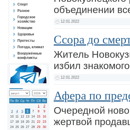
Спорт
объединении вс
Разное
Городское
хозяйство
12.01.2022
Новации
Здоровье
Ссора до смер
Протесты
Погода, климат
Житель Новокуз
Вооружённые
конфликты
избил знакомого
12.01.2022
Афера по пред
Пн
Вт
Ср
Чт
Пт
Сб
Вс
1
2
Очередной ново
6
3
4
5
7
8
9
10
11
12
13
14
15
16
жертвой продав
17
18
19
20
21
22
23
24
25
26
27
28
29
30