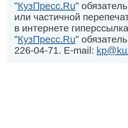
"
КузПресс.Ru
" обязател
или частичной перепеча
в интернете гиперссылка
"
КузПресс.Ru
" обязатель
226-04-71. E-mail:
kp@kuz