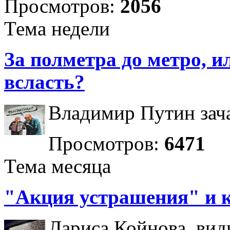
Просмотров:
2056
Тема недели
За полметра до метро, ил
всласть?
Владимир Путин зача
Просмотров:
6471
Тема месяца
"Акция устрашения" и 
Лариса Койнова, вид