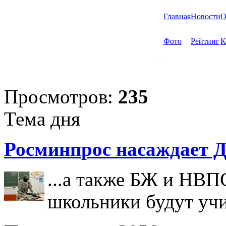
Главная
Новости
О
Фото
Рейтинг
К
Просмотров:
235
Тема дня
Росминпрос насаждает Д
...а также БЖ и НВП
школьники будут учи