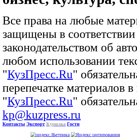
Все права на любые матер
защищены в соответствии
законодательством об авт
любом использовании тек
"
КузПресс.Ru
" обязатель
перепечатке материалов в
"
КузПресс.Ru
" обязательн
kp@kuzpress.ru
Контакты
Экспорт
Курилка
Гости