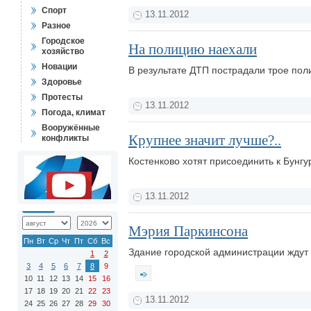
Спорт
13.11.2012
Разное
Городское
На полицию наехали
хозяйство
Новации
В результате ДТП пострадали трое по
Здоровье
Протесты
13.11.2012
Погода, климат
Вооружённые
Крупнее значит лучше?..
конфликты
Костенково хотят присоединить к Бунгу
13.11.2012
Мэрия Паркинсона
Пн
Вт
Ср
Чт
Пт
Сб
Вс
Здание городской администрации ждут
1
2
3
4
5
6
7
8
9
10
11
12
13
14
15
16
17
18
19
20
21
22
23
13.11.2012
24
25
26
27
28
29
30