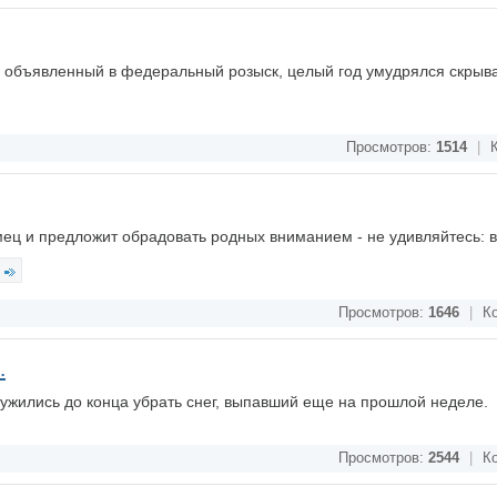
и объявленный в федеральный розыск, целый год умудрялся скрыва
Просмотров:
1514
|
К
мец и предложит обрадовать родных вниманием - не удивляйтесь: 
Просмотров:
1646
|
Ко
.
сужились до конца убрать снег, выпавший еще на прошлой неделе.
Просмотров:
2544
|
Ко