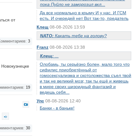
пока Пуйло не заморозил вкл...
Да все нормально в крыму И у нас. И ГСМ
есть. И очередей нет Вот так-то, предатель
ться от
Клещ
08-08-2026 13:59
NATO:
Какать тебе на голову?
омментариев:
3
Franz
08-08-2026 13:38
Клещ:
...
Олобамь, ты серьёзно болен, мало того что
в Новокузнецке
сифилис приобретённый от
гомосексуализма и скотоложества съел твой
и так не великий мозг, так ты ещё и живешь
в мире своих шизоидный фантазий и
мментариев:
19
ведешь себя...
Упс
08-08-2026 12:40
Банки - в баньке!
мментариев:
30