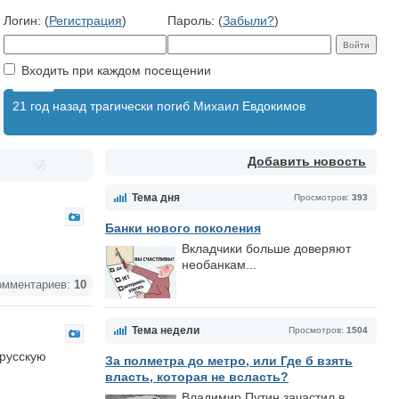
Логин: (
Регистрация
)
Пароль: (
Забыли?
)
Входить при каждом посещении
21 год назад трагически погиб Михаил Евдокимов
Добавить новость
Тема дня
Просмотров:
393
Банки нового поколения
Вкладчики больше доверяют
необанкам...
мментариев:
10
Тема недели
Просмотров:
1504
 русскую
За полметра до метро, или Где б взять
власть, которая не всласть?
Владимир Путин зачастил в