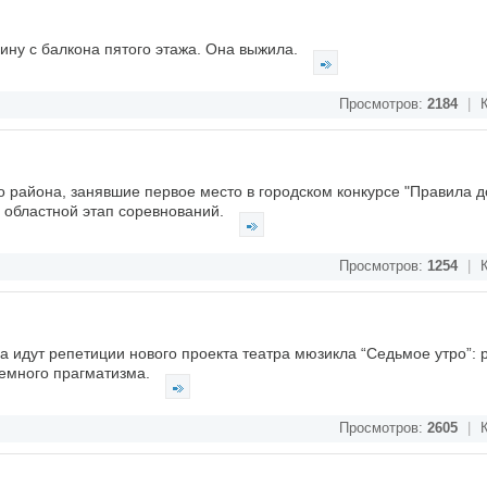
ину с балкона пятого этажа. Она выжила.
Просмотров:
2184
|
К
о района, занявшие первое место в городском конкурсе "Правила 
а областной этап соревнований.
Просмотров:
1254
|
К
а идут репетиции нового проекта театра мюзикла “Седьмое утро”: 
земного прагматизма.
Просмотров:
2605
|
К