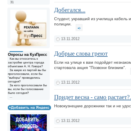
31
Добегался...
Студент, укравший из училища кабель 
полиции.
13.11.2012
Добрые слова греют
Опросы на КузПресс
Как вы относитесь к
Если на улице к вам подойдет незнако
застройке центра города
объектами А. Н. Говора?
стартовала акция "Позвони близким".
За какую из партий вы бы
проголосовали, если бы
"выборы" проводились
сегодня?
13.11.2012
За кого проголосовали бы
вы, если бы голосование
было сегодня?
Придет весна - само растает?.
...
Новокузнецкие дорожники так и не удо
13.11.2012