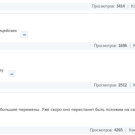
Просмотров:
3414
|
Ко
лицейских
Просмотров:
1696
|
К
ру.
Просмотров:
2512
|
К
 большие перемены. Уже скоро оно перестанет быть похожим на са
Просмотров:
4265
|
Ком