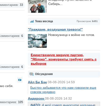
Сибирь...
мментариев:
33
Тема месяца
Просмотров:
6451
"Граждане, воздушная тревога!"
Новокузнецк к войне не готов.
омментариев:
6
Единственную мирную партию,
"Яблоко", конкуренты требуют снять с
выборов
омментариев:
6
Обсуждения
Айл Би Бэк
08-08-2026 14:59
мо себя.
Быстро забывается что нам говорили еще
совсем недавно
Андерсен
08-08-2026 14:32
ментариев:
105
NATO:
А мой совет выносите наличные