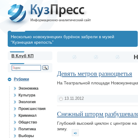
Несколько новокузнецких бурёнок забрели в музей
“Кузнецкая крепость”
В Клуб КП
Н
Девять метров разноцветья
Рубрики
На Театральной площади Новокузнецка
Экономика
Культура
13.11.2012
Экология
Происшествия
Снежный шторм разбушевалс
Криминал
Общество
Глубокий высокий циклон с центром на
зиму.
Политика
Выборы