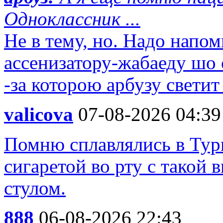
Одноклассник ...
Не в тему, но. Надо напо
ассенизатору-жабаеду шо 
-за которою арбузу свети
valicova
07-08-2026 04:39
Помню сплавлялись в Турц
сигаретой во рту с такой 
стулом.
888
06-08-2026 22:43