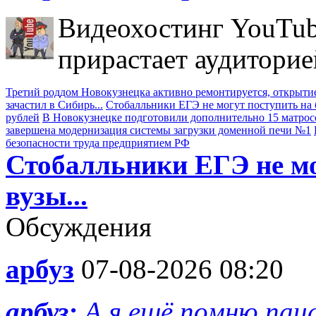
Видеохостинг YouTub
прирастает аудиторие
Третий роддом Новокузнецка активно ремонтируется, открытие
зачастил в Сибирь...
Стобалльники ЕГЭ не могут поступить на б
рублей
В Новокузнецке подготовили дополнительно 15 матрос
завершена модернизация системы загрузки доменной печи №1
безопасности труда предприятием РФ
Стобалльники ЕГЭ не мо
вузы...
Обсуждения
арбуз
07-08-2026 08:20
арбуз:
А я ещё помню пац