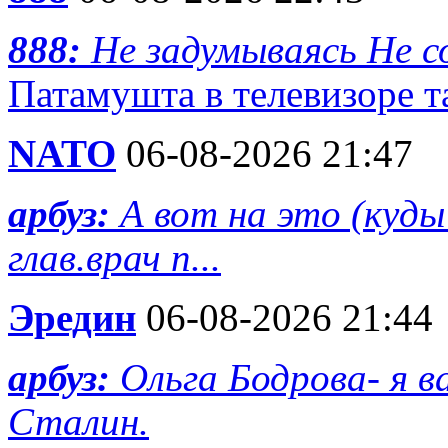
888:
Не задумываясь Не с
Патамушта в телевизоре та
NATO
06-08-2026 21:47
арбуз:
А вот на это (куд
глав.врач п...
Эредин
06-08-2026 21:44
арбуз:
Ольга Бодрова- я 
Сталин.