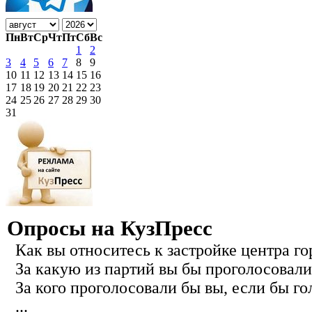
Пн
Вт
Ср
Чт
Пт
Сб
Вс
1
2
3
4
5
6
7
8
9
10
11
12
13
14
15
16
17
18
19
20
21
22
23
24
25
26
27
28
29
30
31
Опросы на КузПресс
Как вы относитесь к застройке центра го
За какую из партий вы бы проголосовали
За кого проголосовали бы вы, если бы го
...