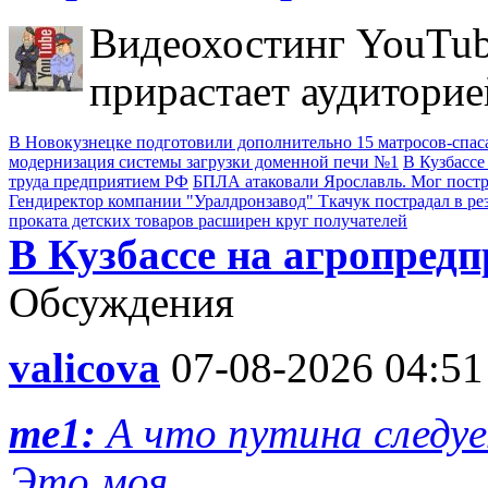
Видеохостинг YouTub
прирастает аудиторие
В Новокузнецке подготовили дополнительно 15 матросов-спас
модернизация системы загрузки доменной печи №1
В Кузбассе
труда предприятием РФ
БПЛА атаковали Ярославль. Мог пост
Гендиректор компании "Уралдронзавод" Ткачук пострадал в ре
проката детских товаров расширен круг получателей
В Кузбассе на агропред
Обсуждения
valicova
07-08-2026 04:51
me1:
А что путина следуе
Это моя ...