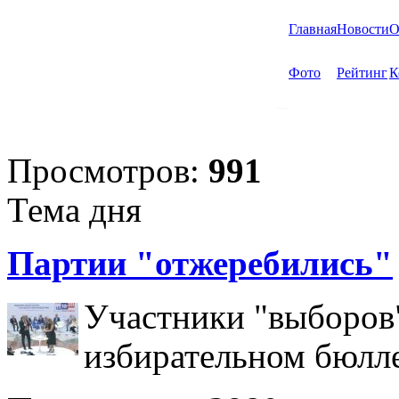
Главная
Новости
О
Фото
Рейтинг
К
Просмотров:
991
Тема дня
Партии "отжеребились"
Участники "выборов"
избирательном бюлл