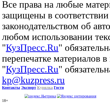
Все права на любые матер
защищены в соответствии
законодательством об авт
любом использовании тек
"
КузПресс.Ru
" обязатель
перепечатке материалов в
"
КузПресс.Ru
" обязательн
kp@kuzpress.ru
Контакты
Экспорт
Курилка
Гости
18+