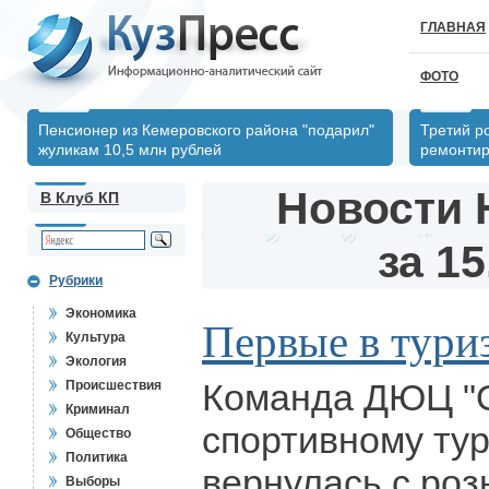
ГЛАВНАЯ
ФОТО
Пенсионер из Кемеровского района "подарил"
Третий р
жуликам 10,5 млн рублей
ремонтир
Новости 
В Клуб КП
за 15
Рубрики
Экономика
Первые в тури
Культура
Экология
Команда ДЮЦ "О
Происшествия
Криминал
спортивному тур
Общество
Политика
вернулась с ро
Выборы