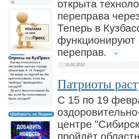
открыта техноло
31
переправа через
Теперь в Кузба
функционируют 
переправ.
Опросы на КузПресс
Как вы относитесь к
15.02.2010
застройке центра города
объектами А. Н. Говора?
За какую из партий вы бы
проголосовали, если бы
Патриоты раст
"выборы" проводились
сегодня?
За кого проголосовали бы
вы, если бы голосование
С 15 по 19 февр
было сегодня?
...
оздоровительно
центре "Сибирск
пройдёт областн