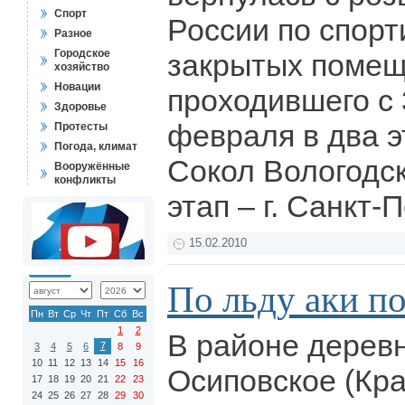
Спорт
России по спорт
Разное
Городское
закрытых помещ
хозяйство
Новации
проходившего с 
Здоровье
февраля в два эт
Протесты
Погода, климат
Сокол Вологодск
Вооружённые
конфликты
этап – г. Санкт-
15.02.2010
По льду аки п
Пн
Вт
Ср
Чт
Пт
Сб
Вс
1
2
В районе дерев
7
3
4
5
6
8
9
10
11
12
13
14
15
16
Осиповское (Кра
17
18
19
20
21
22
23
24
25
26
27
28
29
30