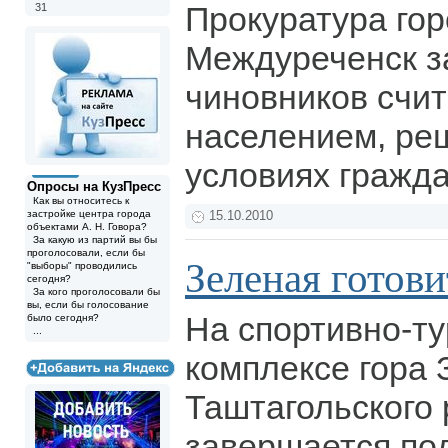
Прокуратура го
31
Междуреченск з
чиновников счит
населением, реш
условиях гражд
Опросы на КузПресс
Как вы относитесь к
застройке центра города
15.10.2010
объектами А. Н. Говора?
За какую из партий вы бы
проголосовали, если бы
Зеленая готови
"выборы" проводились
сегодня?
За кого проголосовали бы
вы, если бы голосование
На спортивно-т
было сегодня?
...
комплексе гора 
Таштагольского
завершается под