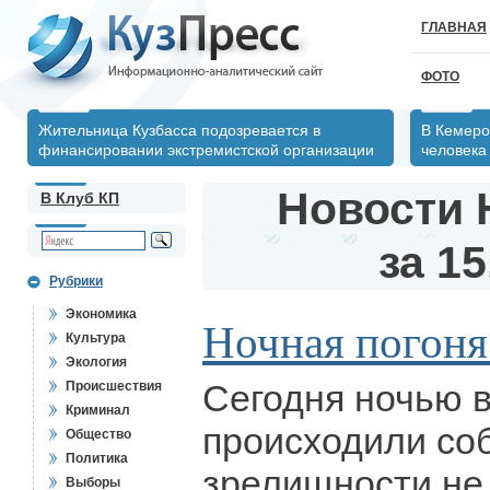
ГЛАВНАЯ
ФОТО
Жительница Кузбасса подозревается в
В Кемеро
финансировании экстремистской организации
человека
Новости 
В Клуб КП
за 15
Рубрики
Экономика
Ночная погоня
Культура
Экология
Сегодня ночью в
Происшествия
Криминал
происходили соб
Общество
Политика
зрелищности не
Выборы