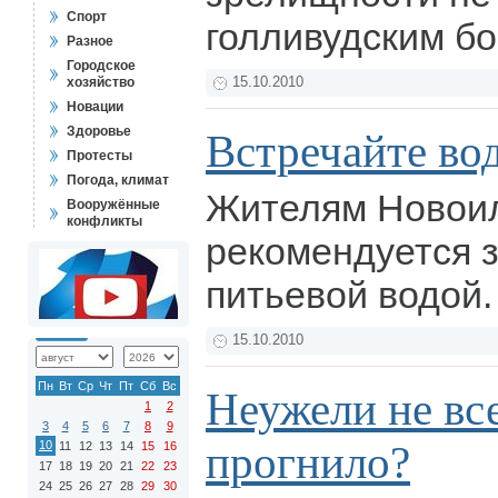
Спорт
голливудским б
Разное
Городское
хозяйство
15.10.2010
Новации
Здоровье
Встречайте во
Протесты
Погода, климат
Жителям Новои
Вооружённые
конфликты
рекомендуется 
питьевой водой
15.10.2010
Пн
Вт
Ср
Чт
Пт
Сб
Вс
Неужели не вс
1
2
3
4
5
6
7
8
9
прогнило?
10
11
12
13
14
15
16
17
18
19
20
21
22
23
24
25
26
27
28
29
30