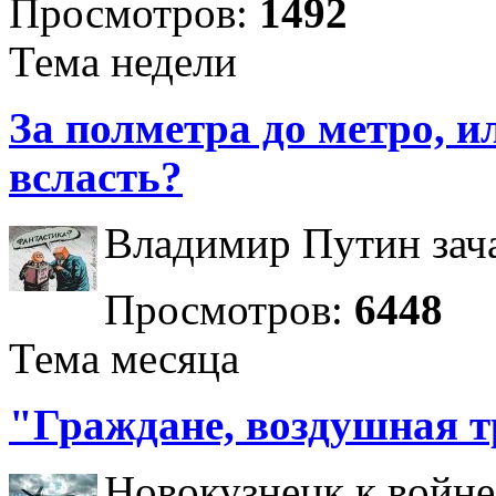
Просмотров:
1492
Тема недели
За полметра до метро, ил
всласть?
Владимир Путин зача
Просмотров:
6448
Тема месяца
"Граждане, воздушная т
Новокузнецк к войне 