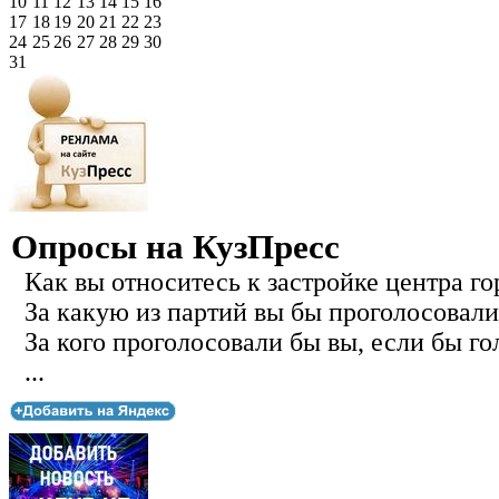
10
11
12
13
14
15
16
17
18
19
20
21
22
23
24
25
26
27
28
29
30
31
Опросы на КузПресс
Как вы относитесь к застройке центра го
За какую из партий вы бы проголосовали
За кого проголосовали бы вы, если бы го
...