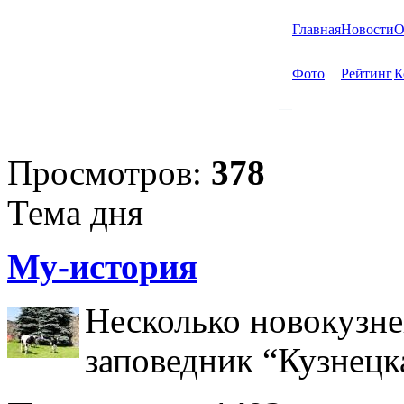
Главная
Новости
О
Фото
Рейтинг
К
Просмотров:
378
Тема дня
Му-история
Несколько новокузне
заповедник “Кузнецк