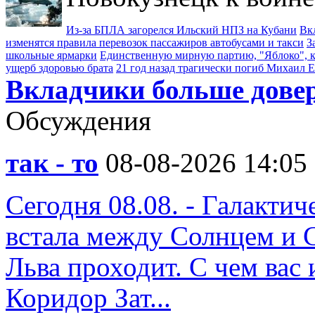
Из-за БПЛА загорелся Ильский НПЗ на Кубани
Вк
изменятся правила перевозок пассажиров автобусами и такси
З
школьные ярмарки
Единственную мирную партию, "Яблоко", к
ущерб здоровью брата
21 год назад трагически погиб Михаил 
Вкладчики больше дове
Обсуждения
так - то
08-08-2026 14:05
Сегодня 08.08. - Галакти
встала между Солнцем и 
Льва проходит. С чем вас 
Коридор Зат...