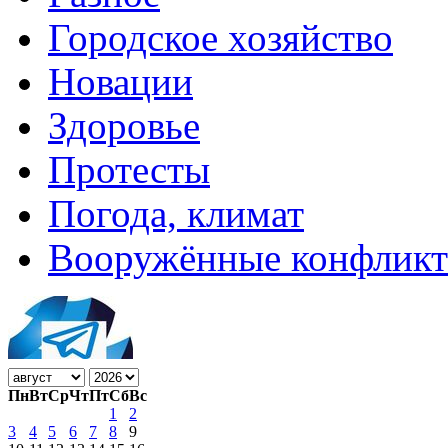
Городское хозяйство
Новации
Здоровье
Протесты
Погода, климат
Вооружённые конфлик
Пн
Вт
Ср
Чт
Пт
Сб
Вс
1
2
3
4
5
6
7
8
9