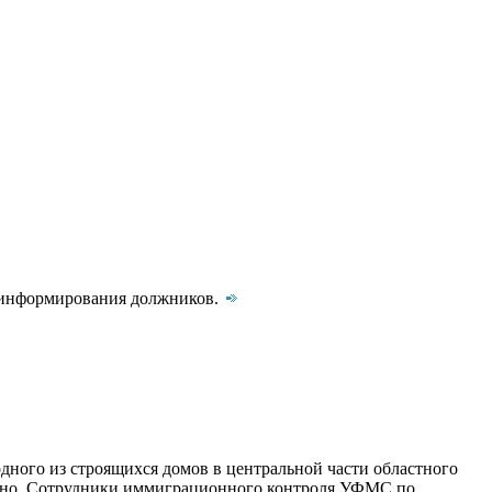
о информирования должников.
дного из строящихся домов в центральной части областного
айно. Сотрудники иммиграционного контроля УФМС по