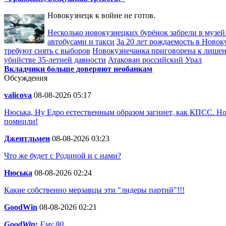
Новокузнецк к войне не готов.
Несколько новокузнецких бурёнок забрели в музей
автобусами и такси
За 20 лет рождаемость в Новок
требуют снять с выборов
Новокузнечанка приговорена к лишен
убийстве 35-летней давности
Атакован российский Урал
Вкладчики больше доверяют необанкам
Обсуждения
valicova
08-08-2026 05:17
Нюська, Ну Едро естественным образом загниет, как КПСС. Но
помнили!
Джентльмен
08-08-2026 03:23
Что же будет с Родиной и с нами?
Нюська
08-08-2026 02:24
Какие собственно мерзавцы эти "лидеры партий"!!!
GoodWin
08-08-2026 02:21
GoodWin:
Ему 80