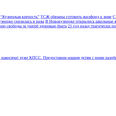
 “Кузнецкая крепость”
ТСЖ обязаны готовить жилфонд к зиме
С
узнецке снизилась в разы
В Новокузнецке открылись школьные 
ию свободы за ущерб здоровью брата
21 год назад трагически 
 накосячат хуже КПСС. Предоставим нашим детям с ними разобр