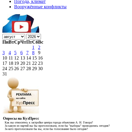
Погода, климат
Вооружённые конфликты
Пн
Вт
Ср
Чт
Пт
Сб
Вс
1
2
3
4
5
6
7
8
9
10
11
12
13
14
15
16
17
18
19
20
21
22
23
24
25
26
27
28
29
30
31
Опросы на КузПресс
Как вы относитесь к застройке центра города объектами А. Н. Говора?
За какую из партий вы бы проголосовали, если бы "выборы" проводились сегодня?
За кого проголосовали бы вы, если бы голосование было сегодня?