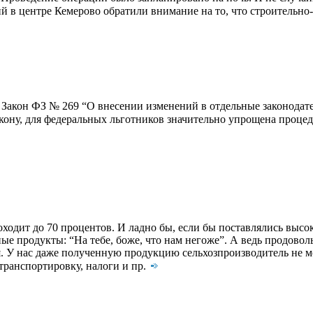
ий в центре Кемерово обратили внимание на то, что строительн
лу Закон ФЗ № 269 “О внесении изменений в отдельные законода
кону, для федеральных льготников значительно упрощена процеду
одит до 70 процентов. И ладно бы, если бы поставлялись высок
е продукты: “На тебе, боже, что нам негоже”. А ведь продоволь
я. У нас даже полученную продукцию сельхозпроизводитель не м
 транспортировку, налоги и пр.