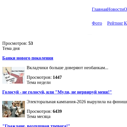
Главная
Новости
О
Фото
Рейтинг
К
Просмотров:
53
Тема дня
Банки нового поколения
Вкладчики больше доверяют необанкам...
Просмотров:
1447
Тема недели
Голосуй - не голосуй, или "Муля, не нервируй меня!"
Электоральная кампания-2026 вырулила на фини
Просмотров:
6439
Тема месяца
"Граждане, воздушная тревога!"