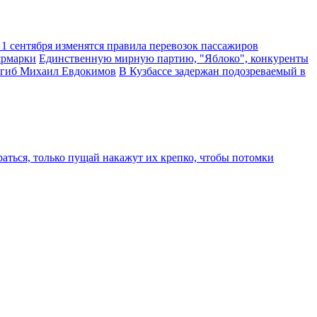
 1 сентября изменятся правила перевозок пассажиров
ярмарки
Единственную мирную партию, "Яблоко", конкуренты
погиб Михаил Евдокимов
В Кузбассе задержан подозреваемый в
аться, только пущай накажут их крепко, чтобы потомки