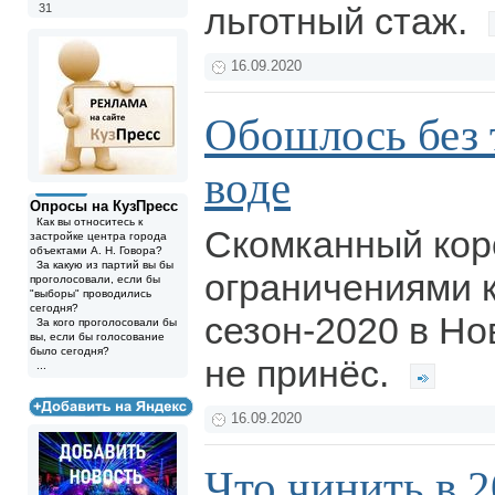
льготный стаж.
31
16.09.2020
Обошлось без 
воде
Опросы на КузПресс
Как вы относитесь к
Скомканный ко
застройке центра города
объектами А. Н. Говора?
За какую из партий вы бы
ограничениями 
проголосовали, если бы
"выборы" проводились
сегодня?
сезон-2020 в Но
За кого проголосовали бы
вы, если бы голосование
было сегодня?
не принёс.
...
16.09.2020
Что чинить в 