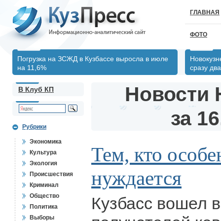
ГЛАВНАЯ
ФОТО
Погрузка на ЗСЖД в Кузбассе выросла в июле
Новокузн
на 11,6%
сразу два
Новости 
В Клуб КП
за 16
Рубрики
Экономика
Тем, кто особе
Культура
Экология
нуждается
Происшествия
Криминал
Общество
Кузбасс вошел в
Политика
Выборы