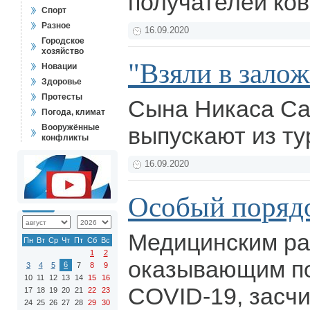
получателей ков
Спорт
Разное
16.09.2020
Городское
хозяйство
"Взяли в зало
Новации
Здоровье
Протесты
Сына Никаса С
Погода, климат
Вооружённые
выпускают из ту
конфликты
16.09.2020
Особый поряд
Медицинским ра
Пн
Вт
Ср
Чт
Пт
Сб
Вс
1
2
оказывающим п
6
3
4
5
7
8
9
10
11
12
13
14
15
16
COVID-19, засч
17
18
19
20
21
22
23
24
25
26
27
28
29
30