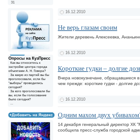
31
16.12.2010
Не верь глазам своим
Жители деревень Алексеевка, Ананьино
16.12.2010
Опросы на КузПресс
Как вы относитесь к
Короткие гудки – долгие до
застройке центра города
объектами А. Н. Говора?
За какую из партий вы бы
Вчера новокузнечане, обращавшиеся в 
проголосовали, если бы
чем прежде: короткие гудки - долгие д
"выборы" проводились
сегодня?
За кого проголосовали бы
вы, если бы голосование
16.12.2010
было сегодня?
...
Одним махом двух убивахом?
14 декабря генеральный директор ХК "
сообщила пресс-служба городской адми