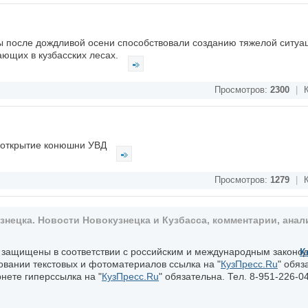
 после дождливой осени способствовали созданию тяжелой ситуа
ающих в кузбасских лесах.
Просмотров:
2300
|
К
е открытие конюшни УВД
Просмотров:
1279
|
К
ецка. Новости Новокузнецка и Кузбасса, комментарии, анали
, защищены в соответствии с российским и международным законо
К
овании текстовых и фотоматериалов ссылка на "
КузПресс.Ru
" обяз
нете гиперссылка на "
КузПресс.Ru
" обязательна. Тел. 8-951-226-04