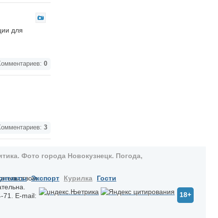
ции для
омментариев:
0
омментариев:
3
тика. Фото города Новокузнецк. Погода,
дательством
онтакты
Экспорт
Курилка
Гости
ательна.
18+
-71. E-mail: