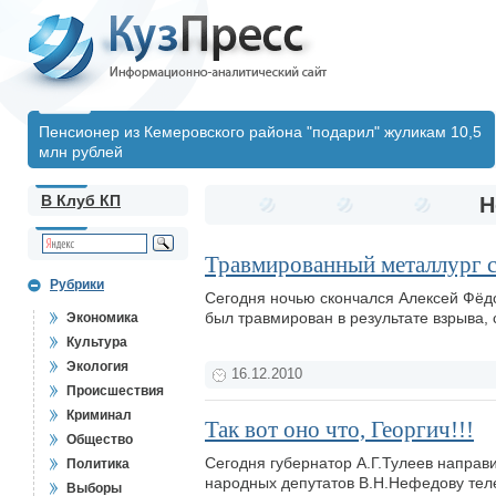
Пенсионер из Кемеровского района "подарил" жуликам 10,5
млн рублей
В Клуб КП
Н
Травмированный металлург ск
Рубрики
Сегодня ночью скончался Алексей Фёд
был травмирован в результате взрыва
Экономика
Культура
Экология
16.12.2010
Происшествия
Криминал
Так вот оно что, Георгич!!!
Общество
Сегодня губернатор А.Г.Тулеев направ
Политика
народных депутатов В.Н.Нефедову теле
Выборы