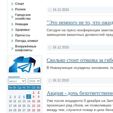
Спорт
Разное
16.12.2010
Городское
хозяйство
"Это немного не то, что ожид
Новации
Здоровье
Сегодня на пресс-конференции замглав
замещение вакантных должностей пред
Протесты
Погода, климат
Вооружённые
16.12.2010
конфликты
Сколько стоит отмазка за ги
В Новокузнецке осуждены чиновники, 
16.12.2010
Пн
Вт
Ср
Чт
Пт
Сб
Вс
Авария - дочь безответствен
1
2
7
3
4
5
6
8
9
Уже после инцидента 9 декабря на За
10
11
12
13
14
15
16
произошел ряд сбоев, не позволивших
17
18
19
20
21
22
23
между тем, случился пожар в цехе бенз
24
25
26
27
28
29
30