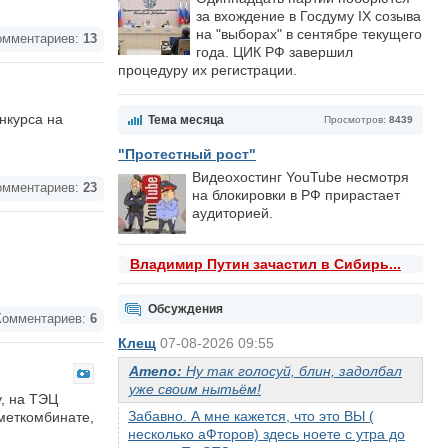
за вхождение в Госдуму IX созыва
на "выборах" в сентябре текущего
мментариев:
13
года. ЦИК РФ завершил
процедуру их регистрации.
нкурса на
Тема месяца
Просмотров:
8439
"Протестный рост"
Видеохостинг YouTube несмотря
мментариев:
23
на блокировки в РФ прирастает
аудиторией.
Владимир Путин зачастил в Сибирь...
Обсуждения
омментариев:
6
Клещ
07-08-2026 09:55
Ameno:
Ну так голосуй, блин, задолбал
уже своим нытьём!
, на ТЭЦ
Забавно. А мне кажется, что это ВЫ (
меткомбинате,
несколько аФторов) здесь ноете с утра до