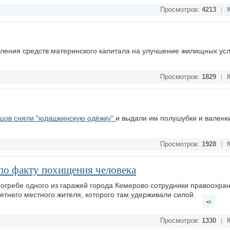
Просмотров:
4213
|
К
вления средств материнского капитала на улучшение жилищных ус
Просмотров:
1829
|
К
йцов сняли "юдашкинскую одёжку"
и выдали им полушубки и вален
Просмотров:
1928
|
К
по факту похищения человека
 погребе одного из гаражей города Кемерово сотрудники правоохра
етнего местного жителя, которого там удерживали силой.
Просмотров:
1330
|
К