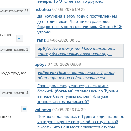
вечера. То ЭТО не так, то другое..
lis0chca
07-08-2026 09:22
мментариев:
23
Да, коллизия в этом году с поступлением
для отличников. Льготников развелось,-
бюджетные места закончились. Смысл ЕГЭ
утрачен.
е леса.
Franz
07-08-2026 08:31
арбуз:
Не в тему, но. Надо напомнить
омментариев:
2
этому дупаголовому ассенизатору...
арбуз
07-08-2026 08:08
valicova:
Помню сплавлялись в Турции,
 куда труднее,
один паренек из гидов нырял с сиг...
Глав врач психдиспансера - скажите,
больной (больная) сплавляясь по Турции
омментариев:
4
вы ещё были тупым колом? Или уже
трансвеститом валековой?
valicova
07-08-2026 04:39
ланию,
Помню сплавлялись в Турции, один паренек
из гидов нырял с сигаретой во рту с такой
высоты, что наш мост покажется стулом.