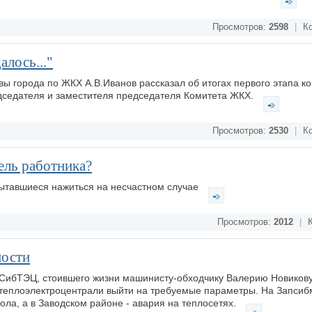
Просмотров:
2598
|
Ко
алось..."
ы города по ЖКХ А.В.Иванов рассказал об итогах первого этапа ко
седателя и заместителя председателя Комитета ЖКХ.
Просмотров:
2530
|
Ко
бель работника?
пытавшиеся нажиться на несчастном случае
Просмотров:
2012
|
К
ности
пСибТЭЦ, стоившего жизни машинисту-обходчику Валерию Новикову
 теплоэлектроцентрали выйти на требуемые параметры. На Запсиб
ола, а в Заводском районе - авария на теплосетях.