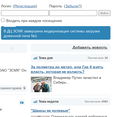
Логин: (
Регистрация
)
Пароль: (
Забыли?
)
Входить при каждом посещении
В ДЦ ЗСМК завершена модернизация системы загрузки
доменной печи №1
Добавить новость
Тема дня
Просмотров:
26
За полметра до метро, или Где б взять
 ОАО "ЗСМК" Он
власть, которая не всласть?
Владимир Путин зачастил в
Сибирь...
омментариев:
6
Тема недели
Просмотров:
2982
а
"Шансы не нулевые"
Одиннадцать партий поборются