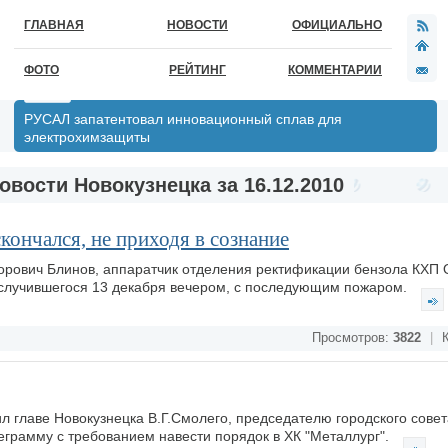
ГЛАВНАЯ
НОВОСТИ
ОФИЦИАЛЬНО
ФОТО
РЕЙТИНГ
КОММЕНТАРИИ
РУСАЛ запатентовал инновационный сплав для
электрохимзащиты
овости Новокузнецка за 16.12.2010
ончался, не приходя в сознание
орович Блинов, аппаратчик отделения ректификации бензола КХП
, случившегося 13 декабря вечером, с последующим пожаром.
Просмотров:
3822
|
К
ил главе Новокузнецка В.Г.Смолего, председателю городского совет
грамму с требованием навести порядок в ХК "Металлург".