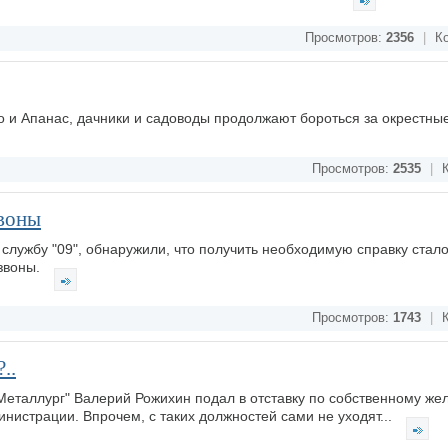
Просмотров:
2356
|
Ко
 и Апанас, дачники и садоводы продолжают бороться за окрестны
Просмотров:
2535
|
К
звоны
службу "09", обнаружили, что получить необходимую справку стало
озвоны.
Просмотров:
1743
|
К
..
Металлург" Валерий Рожихин подал в отставку по собственному же
нистрации. Впрочем, с таких должностей сами не уходят...