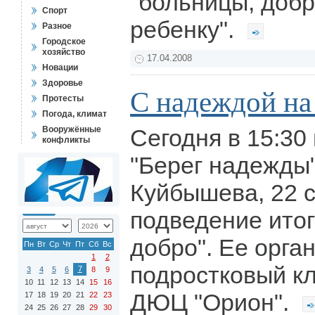
"больницы, доб
Спорт
ребенку".
Разное
Городское
хозяйство
17.04.2008
Новации
Здоровье
С надеждой на
Протесты
Погода, климат
Вооружённые
Сегодня в 15:30
конфликты
"Берег надежды"
Куйбышева, 22 
подведение итог
добро". Ее орга
Пн
Вт
Ср
Чт
Пт
Сб
Вс
1
2
подростковый кл
7
3
4
5
6
8
9
10
11
12
13
14
15
16
ДЮЦ "Орион".
17
18
19
20
21
22
23
24
25
26
27
28
29
30