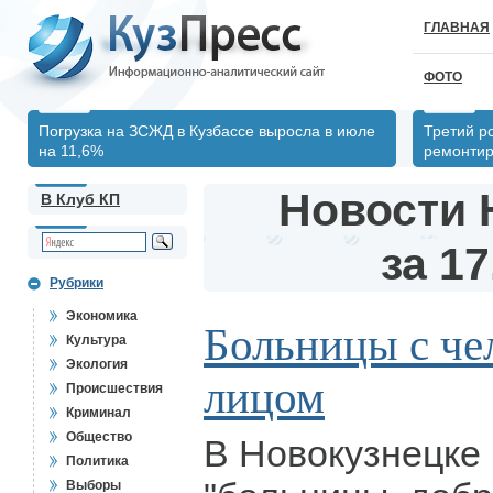
ГЛАВНАЯ
ФОТО
Погрузка на ЗСЖД в Кузбассе выросла в июле
Третий р
на 11,6%
ремонтир
Новости 
В Клуб КП
за 17
Рубрики
Экономика
Больницы с че
Культура
Экология
лицом
Происшествия
Криминал
Общество
В Новокузнецке 
Политика
Выборы