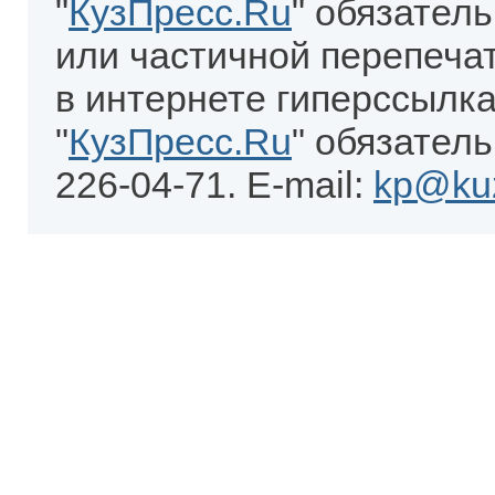
"
КузПресс.Ru
" обязател
или частичной перепеча
в интернете гиперссылка
"
КузПресс.Ru
" обязатель
226-04-71. E-mail:
kp@kuz