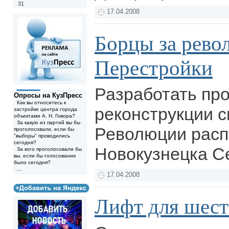
31
17.04.2008
Борцы за рев
Перестройки
Разработать про
Опросы на КузПресс
Как вы относитесь к
реконструкции с
застройке центра города
объектами А. Н. Говора?
За какую из партий вы бы
Революции расп
проголосовали, если бы
"выборы" проводились
сегодня?
Новокузнецка С
За кого проголосовали бы
вы, если бы голосование
было сегодня?
...
17.04.2008
Лифт для шес