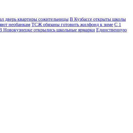
ал дверь квартиры сожительницы
В Кузбассе открыты школы
яют необанкам
ТСЖ обязаны готовить жилфонд к зиме
С 1
В Новокузнецке открылись школьные ярмарки
Единственную