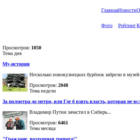
Главная
Новости
О
Фото
Рейтинг
К
Просмотров:
1050
Тема дня
Му-история
Несколько новокузнецких бурёнок забрели в музей
Просмотров:
2048
Тема недели
За полметра до метро, или Где б взять власть, которая не вс
Владимир Путин зачастил в Сибирь...
Просмотров:
6461
Тема месяца
"Граждане, воздушная тревога!"