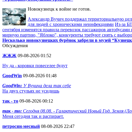
Новокузнецк к войне не готов.
Александр Вучич поддержал территориальную це
для людей с хроническими неинфекциями
Из-за Б
сентября изменятся правила перевозок пассажиров автобусами 
мирную партию, "Яблоко", конкуренты требуют снять с выбор
Несколько новокузнецких бурёнок забрели в музей “Кузнецк
Обсуждения
ЖЖЖ
09-08-2026 01:52
Ну да - коровки повеселее будут
GoodWin
09-08-2026 01:48
GoodWin:
У Вучича дела так себе
На двух стульях не усидишь
так - то
09-08-2026 00:12
так - то:
Сегодня 08.08. - Галактический Новый Год. Земля (Лед
Меня сегодня так и распирает.
петросян-месный
08-08-2026 22:47