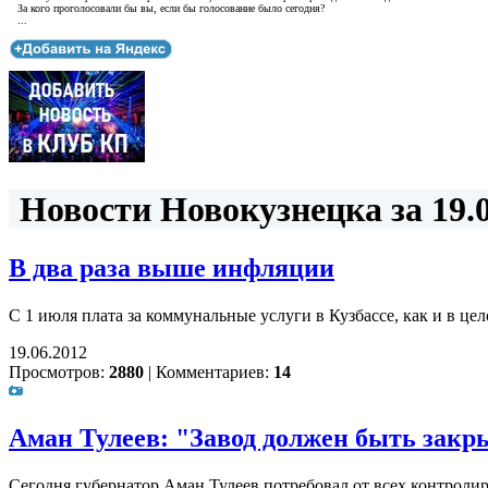
За кого проголосовали бы вы, если бы голосование было сегодня?
...
Новости Новокузнецка за 19.0
В два раза выше инфляции
С 1 июля плата за коммунальные услуги в Кузбассе, как и в це
19.06.2012
Просмотров:
2880
|
Комментариев:
14
Аман Тулеев: "Завод должен быть закр
Сегодня губернатор Аман Тулеев потребовал от всех контрол