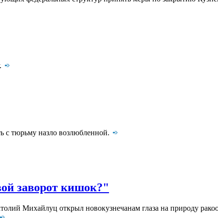
.
ть с тюрьму назло возлюбленной.
вой заворот кишок?"
атолий Михайлуц открыл новокузнечанам глаза на природу рако