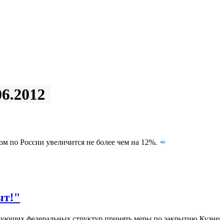
6.2012
лом по России увеличится не более чем на 12%.
ыт!"
ирующих федеральных структур принять меры по закрытию Кузне