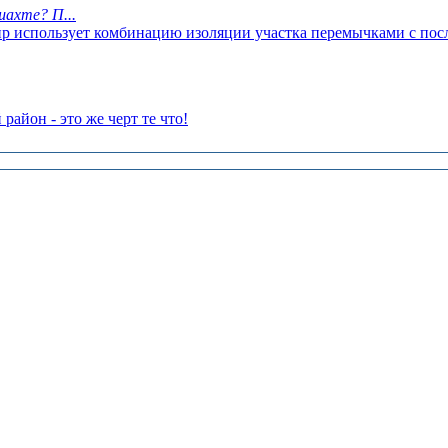
ахте? П...
мир использует комбинацию изоляции участка перемычками с по
айон - это же черт те что!