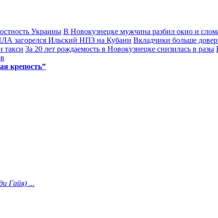
лостность Украины
В Новокузнецке мужчина разбил окно и слом
ПЛА загорелся Ильский НПЗ на Кубани
Вкладчики больше довер
и такси
За 20 лет рождаемость в Новокузнецке снизилась в разы
ов
ая крепость”
и Гайя) ...