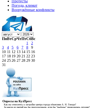
Протесты
Погода, климат
Вооружённые конфликты
Пн
Вт
Ср
Чт
Пт
Сб
Вс
1
2
3
4
5
6
7
8
9
10
11
12
13
14
15
16
17
18
19
20
21
22
23
24
25
26
27
28
29
30
31
Опросы на КузПресс
Как вы относитесь к застройке центра города объектами А. Н. Говора?
За какую из партий вы бы проголосовали, если бы "выборы" проводились сегодня?