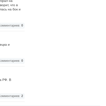
обрал на
орит, что в
лась на бок и
омментариев:
0
ецка и
омментариев:
0
а РФ. В
омментариев:
2