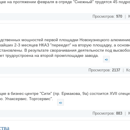
цке на протяжении февраля в отряде "Снежный" трудятся 45 подро
Просмотров:
970
|
К
одственных мощностей первой площадки Новокузнецкого алюминие
ижайших 2-3 месяцев НКАЗ "переедет" на вторую площадку, а основ
становлены. В результате сворачивания деятельности под высвоб
удет трудоустроена на второй промплощадке завода.
Просмотров:
2137
|
Ко
ецке в бизнес-центре "Сити" (пр. Ермакова, 9а) состоится XVII спе
о. Упаксервис. Торгсервис".
Просмотров:
883
|
К
ства