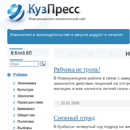
Изменения в законодательстве в августе радуют и печалят
В Клуб КП
Н
Рябчика не тронь!
Рубрики
В Новокузнецком районе в связи с зав
закончится действие лицензий на отстр
Экономика
месяцев; в мае начнется летний сезон
Культура
Экология
Происшествия
20.02.2009
Криминал
Общество
Снежный отряд
Политика
В Кузбассе четвертый год подряд на з
Выборы