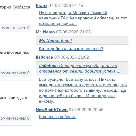
Franz
07-08-2026 21:45
тории Кузбасса
Ну вот видите, а Мовшин, бывший
начальник ГАИ Кемеровской области, за тот
же маневр присел.
омментариев:
0
Mr. Nemo
07-08-2026 21:08
Mr. Nemo:
Кто?
Кто стребовал или кто повелся?
библиотеке им.
lis0chca
07-08-2026 21:02
lis0chca:
Интересная судьба, только
оторвался от земли, добился успеха ...
омментариев:
0
Всё рухнуло. Всё запуталось. Никаких
выводов невозможно сделать и оценок дать
по политику, которого выдвинул народ... Да
и давно всё это было... И не надо уже
орые трижды в
никому.
NewSmithTown
07-08-2026 20:46
Раз так всех бесит
омментариев:
0