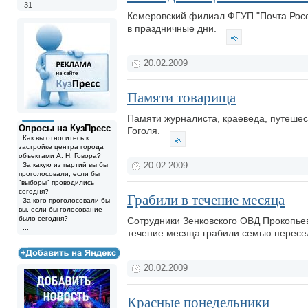
31
Кемеровский филиал ФГУП "Почта Росс
в праздничные дни.
20.02.2009
Памяти товарища
Памяти журналиста, краеведа, путешес
Опросы на КузПресс
Гоголя.
Как вы относитесь к
застройке центра города
объектами А. Н. Говора?
За какую из партий вы бы
20.02.2009
проголосовали, если бы
"выборы" проводились
сегодня?
Грабили в течение месяца
За кого проголосовали бы
вы, если бы голосование
было сегодня?
Сотрудники Зенковского ОВД Прокопье
...
течение месяца грабили семью пересе
20.02.2009
Красные понедельники