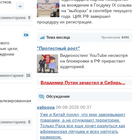
стков.
за вхождение в Госдуму IX созыва
на "выборах" в сентябре текущего
года. ЦИК РФ завершил
омментариев:
0
процедуру их регистрации.
Тема месяца
Просмотров:
8456
вого
"Протестный рост"
ные цехи,
ождение
Видеохостинг YouTube несмотря
на блокировки в РФ прирастает
аудиторией.
мментариев:
16
Владимир Путин зачастил в Сибирь...
Обсуждения
циализированная
valicova
08-08-2026 00:37
Уже и Китай понял, что мир завоевывают
товарами, а не отчуждают территории.
омментариев:
0
Только Раха все еще хочет раздуться как
африканская лягушка и всех напугать
размером.