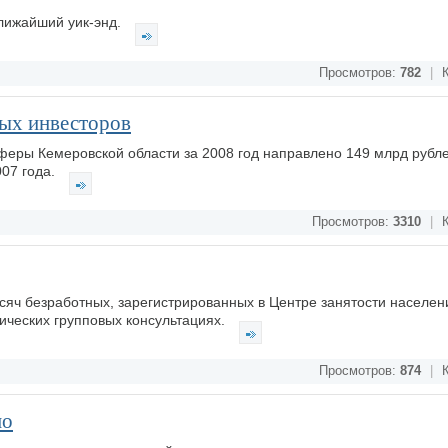
ближайший уик-энд.
Просмотров:
782
|
К
ных инвесторов
феры Кемеровской области за 2008 год направлено 149 млрд рубле
007 года.
Просмотров:
3310
|
К
сяч безработных, зарегистрированных в Центре занятости населен
тических групповых консультациях.
Просмотров:
874
|
К
но