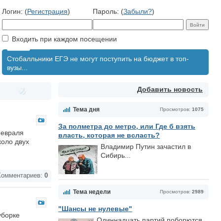
Логин: (
Регистрация
)
Пароль: (
Забыли?
)
Входить при каждом посещении
Стобалльники ЕГЭ не могут поступить на бюджет в топ-
вузы...
Добавить новость
Тема дня
Просмотров:
1075
За полметра до метро, или Где б взять
февраля
власть, которая не всласть?
коло двух
Владимир Путин зачастил в
Сибирь...
омментариев:
0
Тема недели
Просмотров:
2989
"Шансы не нулевые"
уборке
Одиннадцать партий поборются