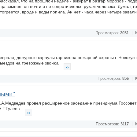
ассказал, что на прошлой неделе - аккурат в разгар морозов - под
ица зимняя, он почти и не сопротивлялся рукам человека. Думал, гов
тогреется, вроде и воды попила. Ан нет - часа через четыре завали
Просмотров:
2031
|
К
февраля, дежурные караулы гарнизона пожарной охраны г. Новокузн
выездов на тревожные звонки.
Просмотров:
856
|
К
ными"
Д.А.Медведев провел расширенное заседание президиума Госсовет
А.Г.Тулеев.
Просмотров:
3117
|
К