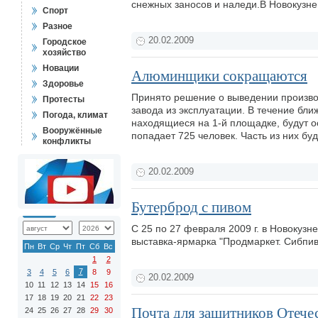
снежных заносов и наледи.В Новокузне
Спорт
Разное
20.02.2009
Городское
хозяйство
Новации
Алюминщики сокращаются
Здоровье
Принято решение о выведении произв
Протесты
завода из эксплуатации. В течение бл
Погода, климат
находящиеся на 1-й площадке, будут о
Вооружённые
попадает 725 человек. Часть из них б
конфликты
20.02.2009
Бутерброд с пивом
С 25 по 27 февраля 2009 г. в Новокузн
выставка-ярмарка "Продмаркет. Сибпив
Пн
Вт
Ср
Чт
Пт
Сб
Вс
1
2
7
3
4
5
6
8
9
20.02.2009
10
11
12
13
14
15
16
17
18
19
20
21
22
23
Почта для защитников Отече
24
25
26
27
28
29
30