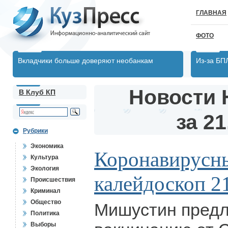
ГЛАВНАЯ
ФОТО
Вкладчики больше доверяют необанкам
Из-за БП
Новости 
В Клуб КП
за 21
Рубрики
Экономика
Коронавирусн
Культура
Экология
калейдоскоп 2
Происшествия
Криминал
Общество
Мишустин предл
Политика
Выборы