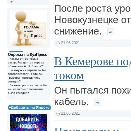
31
После роста уро
Новокузнецке о
снижение.
21.05.2021
Опросы на КузПресс
В Кемерове по
Как вы относитесь к
застройке центра города
объектами А. Н. Говора?
За какую из партий вы бы
током
проголосовали, если бы
"выборы" проводились
сегодня?
За кого проголосовали бы
Он пытался пох
вы, если бы голосование
было сегодня?
...
кабель.
21.05.2021