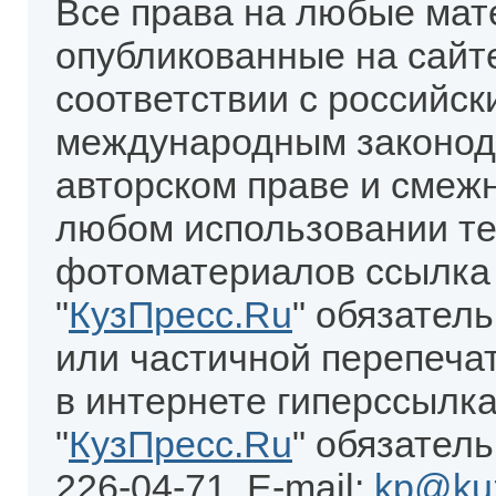
Все права на любые мат
опубликованные на сайт
соответствии с российск
международным законод
авторском праве и смеж
любом использовании те
фотоматериалов ссылка
"
КузПресс.Ru
" обязател
или частичной перепеча
в интернете гиперссылка
"
КузПресс.Ru
" обязатель
226-04-71. E-mail:
kp@kuz