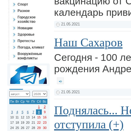
вакцинацию от 
Спорт
календарь прив
Разное
Городское
хозяйство
21.05.2021
Новации
Здоровье
Наш Сахаров
Протесты
Погода, климат
Вооружённые
Сегодня - 100 ле
конфликты
рождения Андре
21.05.2021
Пн
Вт
Ср
Чт
Пт
Сб
Вс
Поднялась... Н
1
2
3
4
5
6
7
8
9
10
11
12
13
14
15
16
отступила (+)
17
18
19
20
21
22
23
24
25
26
27
28
29
30