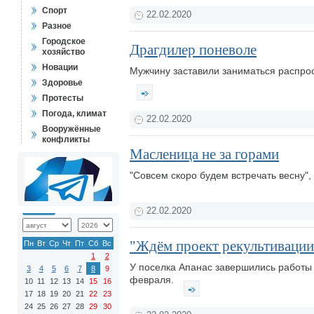
Спорт
22.02.2020
Разное
Городское
Драгдилер поневоле
хозяйство
Новации
Мужчину заставили заниматься распрос
Здоровье
Протесты
Погода, климат
22.02.2020
Вооружённые
конфликты
Масленица не за горами
"Совсем скоро будем встречать весну",
22.02.2020
"Ждём проект рекультивации
Пн
Вт
Ср
Чт
Пт
Сб
Вс
1
2
У поселка Апанас завершились работы 
3
4
5
6
7
8
9
февраля.
10
11
12
13
14
15
16
17
18
19
20
21
22
23
24
25
26
27
28
29
30