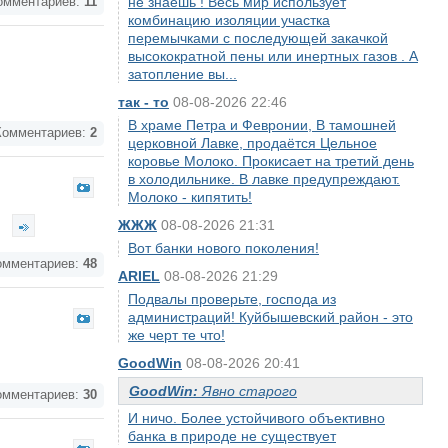
не знаешь ! Весь мир использует
мментариев:
11
комбинацию изоляции участка
перемычками с последующей закачкой
высокократной пены или инертных газов . А
затопление вы...
так - то
08-08-2026 22:46
В храме Петра и Февронии, В тамошней
омментариев:
2
церковной Лавке, продаётся Цельное
коровье Молоко. Прокисает на третий день
в холодильнике. В лавке предупреждают.
Молоко - кипятить!
е
ЖЖЖ
08-08-2026 21:31
Вот банки нового поколения!
мментариев:
48
ARIEL
08-08-2026 21:29
Подвалы проверьте, господа из
администраций! Куйбышевский район - это
же черт те что!
GoodWin
08-08-2026 20:41
GoodWin:
Явно старого
мментариев:
30
И ничо. Более устойчивого объективно
банка в природе не существует