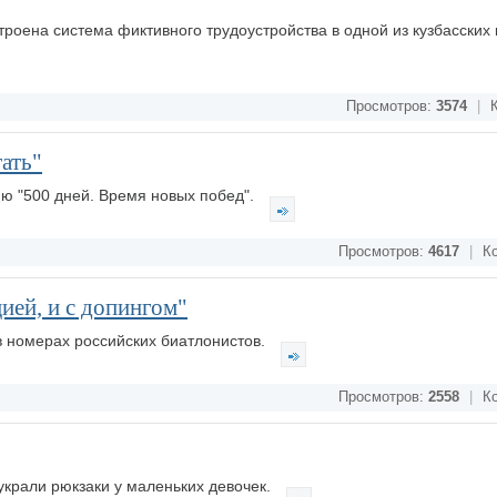
роена система фиктивного трудоустройства в одной из кузбасских 
Просмотров:
3574
|
К
ать"
ю "500 дней. Время новых побед".
Просмотров:
4617
|
Ко
ией, и с допингом"
в номерах российских биатлонистов.
Просмотров:
2558
|
Ко
 украли рюкзаки у маленьких девочек.