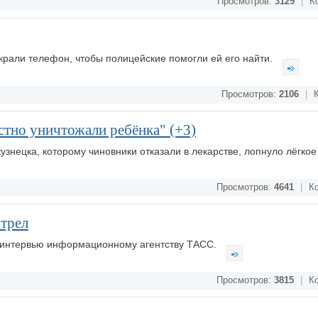
Просмотров:
3129
|
Ко
украли телефон, чтобы полицейские помогли ей его найти.
Просмотров:
2106
|
К
остно уничтожали ребёнка" (+3)
узнецка, которому чиновники отказали в лекарстве, лопнуло лёгко
Просмотров:
4641
|
Ко
отрел
 в интервью информационному агентству ТАСС.
Просмотров:
3815
|
Ко