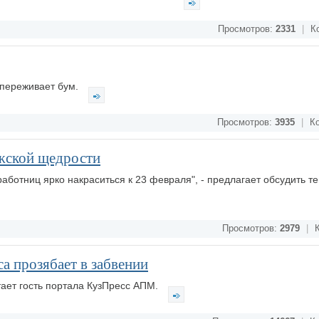
Просмотров:
2331
|
Ко
 переживает бум.
Просмотров:
3935
|
Ко
жской щедрости
аботниц ярко накраситься к 23 февраля", - предлагает обсудить те
Просмотров:
2979
|
К
а прозябает в забвении
читает гость портала КузПресс АПМ.