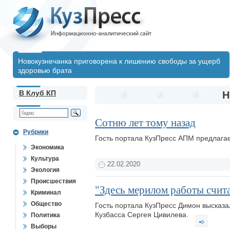
Новокузнечанка приговорена к лишению свободы за ущерб
здоровью брата
В Клуб КП
Н
Сотню лет тому назад
Рубрики
Гость портала КузПресс АПМ предлагает
Экономика
Культура
22.02.2020
Экология
Происшествия
"Здесь мерилом работы счит
Криминал
Общество
Гость портала КузПресс Димон высказа
Кузбасса Сергея Цивилева.
Политика
Выборы