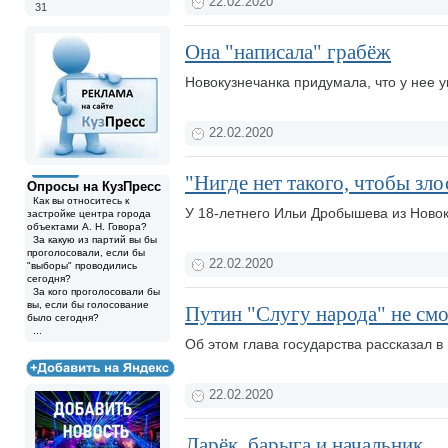
22.02.2020
31
Она "написала" грабёж
Новокузнечанка придумала, что у нее 
22.02.2020
"Нигде нет такого, чтобы зл
Опросы на КузПресс
Как вы относитесь к
У 18-летнего Ильи Дробышева из Новок
застройке центра города
объектами А. Н. Говора?
За какую из партий вы бы
проголосовали, если бы
22.02.2020
"выборы" проводились
сегодня?
За кого проголосовали бы
вы, если бы голосование
Путин "Слугу народа" не см
было сегодня?
...
Об этом глава государства рассказал
22.02.2020
Ларёк, барыга и начальник