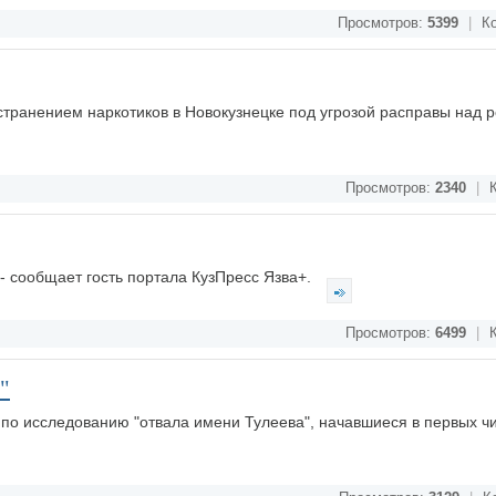
Просмотров:
5399
|
Ко
транением наркотиков в Новокузнецке под угрозой расправы над 
Просмотров:
2340
|
К
 - сообщает гость портала КузПресс Язва+.
Просмотров:
6499
|
К
"
по исследованию "отвала имени Тулеева", начавшиеся в первых ч