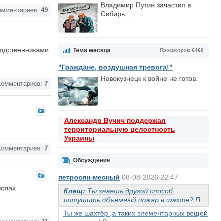
Владимир Путин зачастил в
мментариев:
49
Сибирь...
родственниками.
Тема месяца
Просмотров:
6460
"Граждане, воздушная тревога!"
Новокузнецк к войне не готов.
омментариев:
7
Александр Вучич поддержал
территориальную целостность
Украины
омментариев:
7
Обсуждения
петросян-месный
08-08-2026 22:47
ислах
Клещ:
Ты знаешь другой способ
потушить объёмный пожар в шахте? П...
Ты же шахтёр ,а таких элементарных вещей