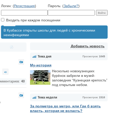
Логин: (
Регистрация
)
Пароль: (
Забыли?
)
Входить при каждом посещении
В Кузбассе открыты школы для людей с хроническими
неинфекциями
Добавить новость
Тема дня
Просмотров:
1045
Му-история
Несколько новокузнецких
бурёнок забрели в музей-
заповедник “Кузнецкая крепость”
мментариев:
40
под открытым небом.
Тема недели
Просмотров:
1510
а
За полметра до метро, или Где б взять
власть, которая не всласть?