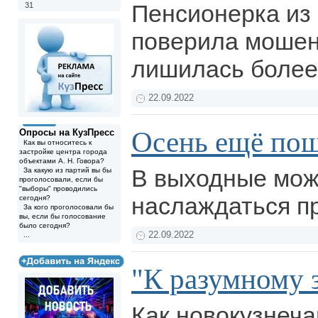
Пенсионерка из
31
поверила мошен
лишилась более
22.09.2022
Осень ещё по
Опросы на КузПресс
Как вы относитесь к
застройке центра города
объектами А. Н. Говора?
В выходные мож
За какую из партий вы бы
проголосовали, если бы
"выборы" проводились
наслаждаться п
сегодня?
За кого проголосовали бы
вы, если бы голосование
было сегодня?
22.09.2022
...
"К разумному 
Как новокузнеча