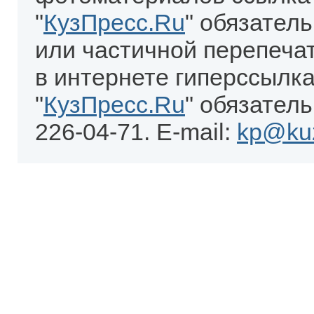
"
КузПресс.Ru
" обязател
или частичной перепеча
в интернете гиперссылка
"
КузПресс.Ru
" обязатель
226-04-71. E-mail:
kp@kuz