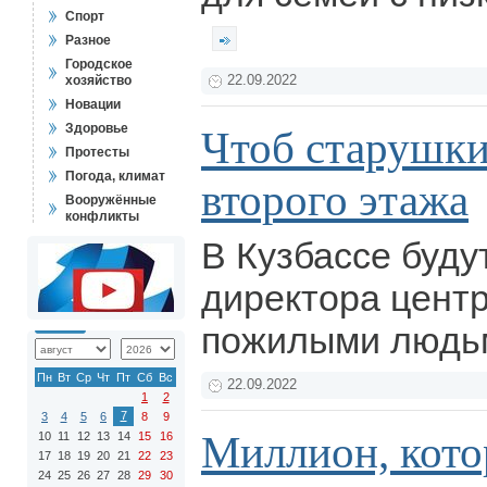
Спорт
Разное
Городское
хозяйство
22.09.2022
Новации
Здоровье
Чтоб старушки
Протесты
Погода, климат
второго этажа
Вооружённые
конфликты
В Кузбассе буду
директора центр
пожилыми людь
Пн
Вт
Ср
Чт
Пт
Сб
Вс
22.09.2022
1
2
7
3
4
5
6
8
9
Миллион, кото
10
11
12
13
14
15
16
17
18
19
20
21
22
23
24
25
26
27
28
29
30