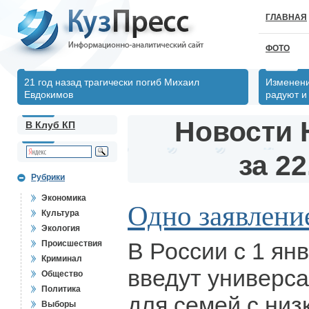
ГЛАВНАЯ
ФОТО
21 год назад трагически погиб Михаил
Изменени
Евдокимов
радуют и
Новости 
В Клуб КП
за 22
Рубрики
Экономика
Одно заявление
Культура
Экология
В России с 1 ян
Происшествия
Криминал
введут универс
Общество
Политика
для семей с низ
Выборы