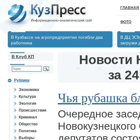
ГЛАВНАЯ
ФОТО
В Кузбассе на агропредприятии погибли два
В ДЦ ЗСМ
работника
загрузки
Новости 
В Клуб КП
за 24
Рубрики
Экономика
Чья рубашка б
Культура
Экология
Очередное засе
Происшествия
Криминал
Новокузнецкого
Общество
Политика
депутатов состо
Выборы