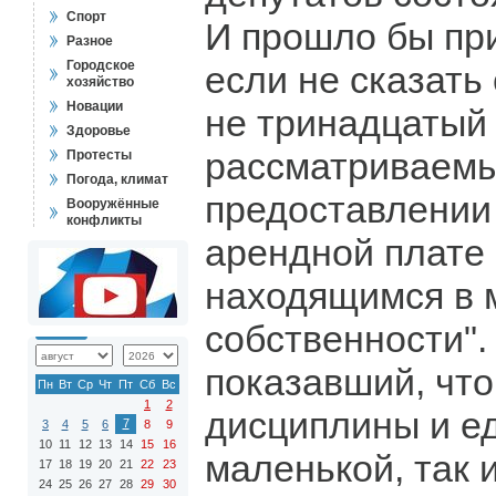
Спорт
И прошло бы пр
Разное
Городское
если не сказать 
хозяйство
Новации
не тринадцатый 
Здоровье
рассматриваемы
Протесты
Погода, климат
предоставлении 
Вооружённые
конфликты
арендной плате
находящимся в 
собственности".
показавший, что
Пн
Вт
Ср
Чт
Пт
Сб
Вс
1
2
дисциплины и ед
7
3
4
5
6
8
9
10
11
12
13
14
15
16
маленькой, так 
17
18
19
20
21
22
23
24
25
26
27
28
29
30