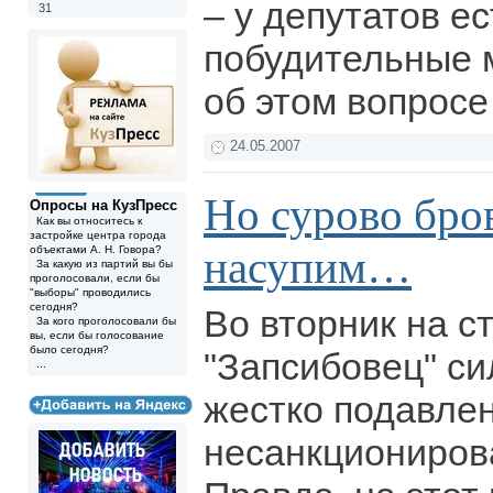
– у депутатов е
31
побудительные 
об этом вопросе
24.05.2007
Но сурово бро
Опросы на КузПресс
Как вы относитесь к
застройке центра города
насупим…
объектами А. Н. Говора?
За какую из партий вы бы
проголосовали, если бы
"выборы" проводились
сегодня?
Во вторник на с
За кого проголосовали бы
вы, если бы голосование
было сегодня?
"Запсибовец" с
...
жестко подавле
несанкциониров