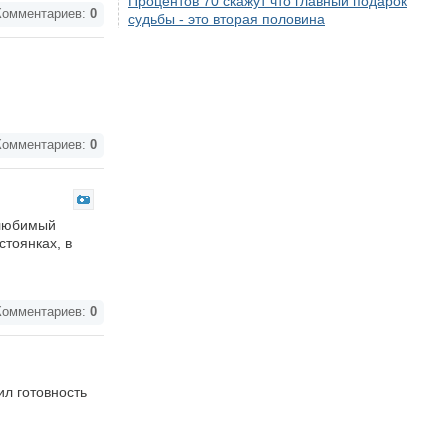
Процентов 70 скажут что главный подарок
омментариев:
0
судьбы - это вторая половина
омментариев:
0
 любимый
стоянках, в
омментариев:
0
л готовность