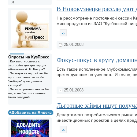
31
В Новокузнецке расследуют 
На рассмотрение постоянной сессии Ке
мясопродуктов из ЗАО "Кузбасский пищ
25.01.2008
Опросы на КузПресс
Фокус-покус в кругу домаш
Как вы относитесь к
застройке центра города
Есть такое исполненное глубокомыслия 
объектами А. Н. Говора?
За какую из партий вы бы
претендующие на ученость. И точно, ве
проголосовали, если бы
"выборы" проводились
сегодня?
За кого проголосовали бы
25.01.2008
вы, если бы голосование
было сегодня?
...
Льготные займы ищут получа
Департамент потребительского рынка 
инвестиционных проектов в целях пред