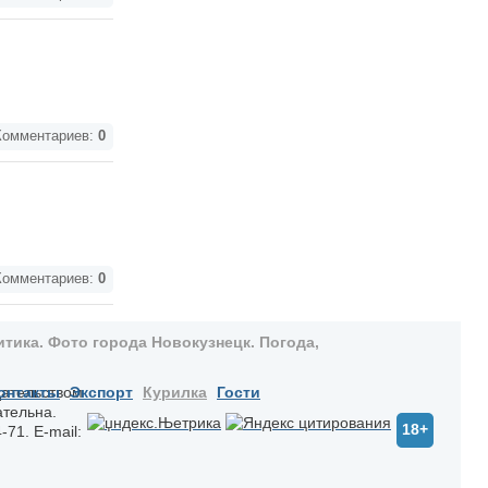
омментариев:
0
омментариев:
0
тика. Фото города Новокузнецк. Погода,
дательством
онтакты
Экспорт
Курилка
Гости
ательна.
18+
-71. E-mail: