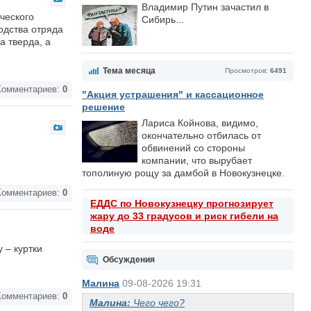
Владимир Путин зачастил в
ческого
Сибирь...
одства отряда
 тверда, а
Тема месяца
Просмотров:
6491
омментариев:
0
"Акция устрашения" и кассационное
решение
Лариса Койнова, видимо,
окончательно отбилась от
обвинений со стороны
компании, что вырубает
тополиную рощу за дамбой в Новокузнецке.
омментариев:
0
ЕДДС по Новокузнецку прогнозирует
жару до 33 градусов и риск гибели на
воде
 – куртки
Обсуждения
Малина
09-08-2026 19:31
омментариев:
0
Малина:
Чего чего?