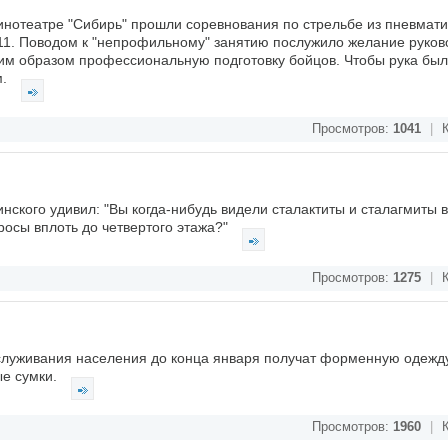
кинотеатре "Сибирь" прошли соревнования по стрельбе из пневмати
. Поводом к "непрофильному" занятию послужило желание руков
им образом профессиональную подготовку бойцов. Чтобы рука была
м.
Просмотров:
1041
|
К
нского удивил: "Вы когда-нибудь видели сталактиты и сталагмиты в
осы вплоть до четвертого этажа?"
Просмотров:
1275
|
К
служивания населения до конца января получат форменную одежду
ые сумки.
Просмотров:
1960
|
К