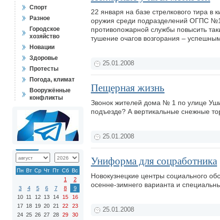
Спорт
22 января на базе стрелкового тира в 
Разное
оружия среди подразделений ОГПС №11
Городское
противопожарной службы повысить так
хозяйство
тушение очагов возгорания – успешны
Новации
Здоровье
25.01.2008
Протесты
Погода, климат
Пещерная жизнь
Вооружённые
конфликты
Звонок жителей дома № 1 по улице Уши
подъезде? А вертикальные снежные тор
25.01.2008
Униформа для соцработника
Пн
Вт
Ср
Чт
Пт
Сб
Вс
Новокузнецкие центры социального об
1
2
осенне-зимнего варианта и специальн
3
4
5
6
7
8
9
10
11
12
13
14
15
16
17
18
19
20
21
22
23
25.01.2008
24
25
26
27
28
29
30