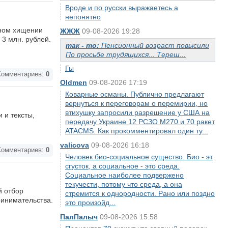
Вроде и по русски выражаетесь а
непонятно
пном хищении
ЖЖЖ
09-08-2026 19:28
3 млн. рублей.
так - то:
Пенсионный возраст повысили
По просьбе трудящихся... Тереш...
Гы
омментариев:
0
Oldmen
09-08-2026 17:19
Коварные османы. Публично предлагают
вернуться к переговорам о перемирии, но
втихушку запросили разрешение у США на
 и тексты,
передачу Украине 12 РСЗО M270 и 70 ракет
ATACMS. Как прокомментировал один ту...
valicova
09-08-2026 16:18
омментариев:
0
Человек био-социальное существо. Био - эт
сгусток, а социальное - это среда.
Социальное наиболее подвержено
текучести, потому что среда, а она
й отбор
стремится к однородности. Рано или поздно
ринимательства.
это произойд...
ПалПалыч
09-08-2026 15:58