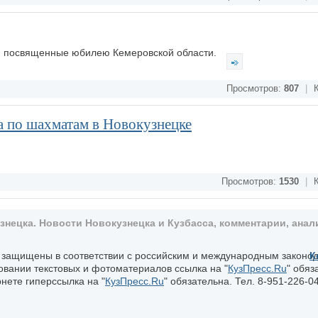
я, посвященные юбилею Кемеровской области.
Просмотров:
807
|
К
а по шахматам в Новокузнецке
Просмотров:
1530
|
К
ецка. Новости Новокузнецка и Кузбасса, комментарии, анали
, защищены в соответствии с российским и международным законо
К
овании текстовых и фотоматериалов ссылка на "
КузПресс.Ru
" обяз
нете гиперссылка на "
КузПресс.Ru
" обязательна. Тел. 8-951-226-04