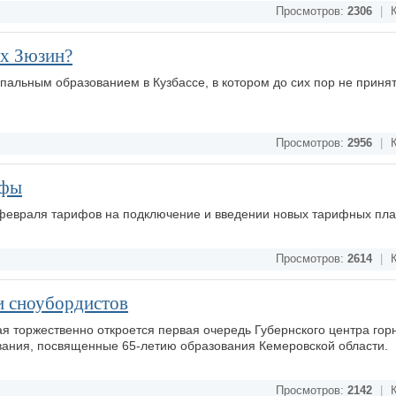
Просмотров:
2306
|
К
рх Зюзин?
альным образованием в Кузбассе, в котором до сих пор не принят
Просмотров:
2956
|
К
ифы
 февраля тарифов на подключение и введении новых тарифных пл
Просмотров:
2614
|
К
и сноубордистов
ая торжественно откроется первая очередь Губернского центра го
ования, посвященные 65-летию образования Кемеровской области.
Просмотров:
2142
|
К