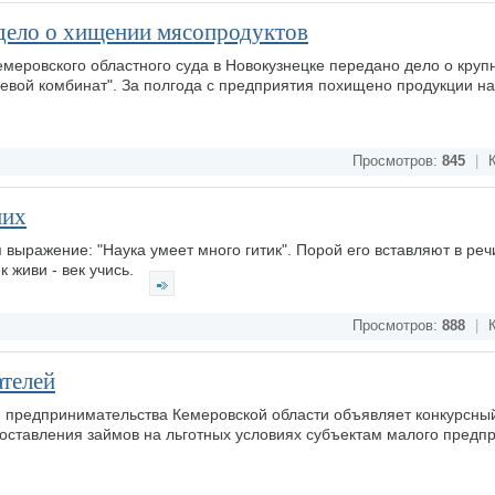
дело о хищении мясопродуктов
меровского областного суда в Новокузнецке передано дело о кру
евой комбинат". За полгода с предприятия похищено продукции на 
Просмотров:
845
|
К
них
выражение: "Наука умеет много гитик". Порой его вставляют в речи
к живи - век учись.
Просмотров:
888
|
К
телей
и предпринимательства Кемеровской области объявляет конкурсны
оставления займов на льготных условиях субъектам малого предп