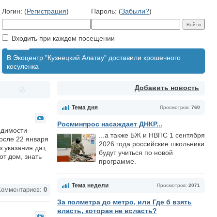
Логин: (
Регистрация
)
Пароль: (
Забыли?
)
Входить при каждом посещении
В Экоцентр "Кузнецкий Алатау" доставили крошечного
косуленка
Добавить новость
Тема дня
Просмотров:
760
Росминпрос насаждает ДНКР...
одимости
...а также БЖ и НВПС 1 сентября
осле 22 января
2026 года российские школьники
 указания дат,
будут учиться по новой
от дом, знать
программе.
Тема недели
Просмотров:
2071
омментариев:
0
За полметра до метро, или Где б взять
власть, которая не всласть?