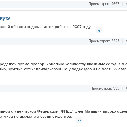
Просмотров:
2657
|
К
уке...
ской области подвело итоги работы в 2007 году.
Просмотров:
3323
|
К
средствах прямо пропорционально количеству ввозимых сегодня в
чью, круглые сутки: припаркованные у подъездов и на платных авто
Просмотров:
955
|
К
вной студенческой Федерации (ФИДЕ) Олег Матыцин высоко оцени
а мира по шахматам среди студентов.