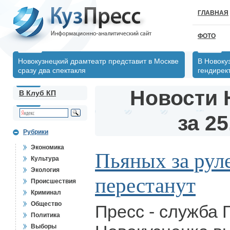
ГЛАВНАЯ
ФОТО
Новокузнецкий драмтеатр представит в Москве
В Новоку
сразу два спектакля
гендирек
Новости 
В Клуб КП
за 25
Рубрики
Экономика
Пьяных за рул
Культура
Экология
перестанут
Происшествия
Криминал
Общество
Пресс - служба
Политика
Выборы