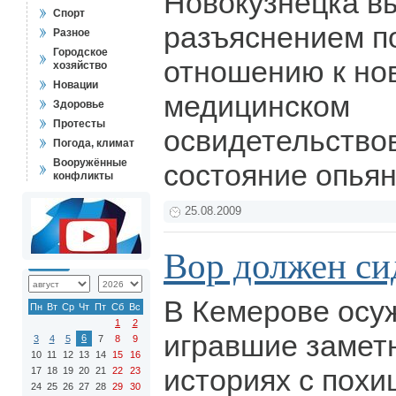
Новокузнецка в
Спорт
разъяснением п
Разное
Городское
отношению к но
хозяйство
Новации
медицинском
Здоровье
Протесты
освидетельство
Погода, климат
Вооружённые
состояние опья
конфликты
25.08.2009
Вор должен си
В Кемерове осу
Пн
Вт
Ср
Чт
Пт
Сб
Вс
1
2
игравшие замет
6
3
4
5
7
8
9
10
11
12
13
14
15
16
историях с пох
17
18
19
20
21
22
23
24
25
26
27
28
29
30