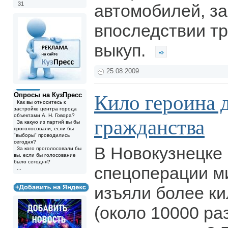
31
автомобилей, за
впоследствии т
выкуп.
25.08.2009
Опросы на КузПресс
Кило героина 
Как вы относитесь к
застройке центра города
объектами А. Н. Говора?
гражданства
За какую из партий вы бы
проголосовали, если бы
"выборы" проводились
сегодня?
В Новокузнецке 
За кого проголосовали бы
вы, если бы голосование
было сегодня?
спецоперации 
...
изъяли более к
(около 10000 ра