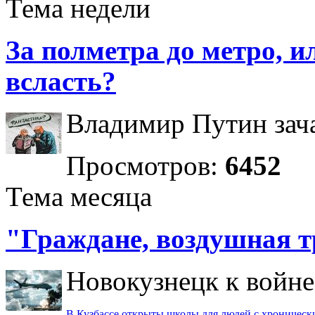
Тема недели
За полметра до метро, ил
всласть?
Владимир Путин зача
Просмотров:
6452
Тема месяца
"Граждане, воздушная т
Новокузнецк к войне 
В Кузбассе открыты школы для людей с хроничес