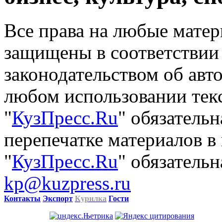
Все права на любые матер
защищены в соответствии
законодательством об авт
любом использовании тек
"
КузПресс.Ru
" обязатель
перепечатке материалов в
"
КузПресс.Ru
" обязательн
kp@kuzpress.ru
Контакты
Экспорт
Курилка
Гости